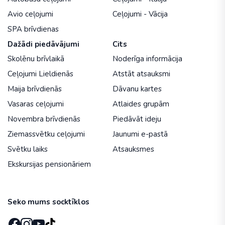
Avio ceļojumi
Ceļojumi - Vācija
SPA brīvdienas
Dažādi piedāvājumi
Cits
Skolēnu brīvlaikā
Noderīga informācija
Ceļojumi Lieldienās
Atstāt atsauksmi
Maija brīvdienās
Dāvanu kartes
Vasaras ceļojumi
Atlaides grupām
Novembra brīvdienās
Piedāvāt ideju
Ziemassvētku ceļojumi
Jaunumi e-pastā
Svētku laiks
Atsauksmes
Ekskursijas pensionāriem
Seko mums socktīklos