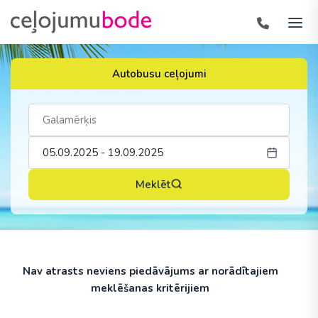
Autobusu ceļojumi
Meklēt
Nav atrasts neviens piedāvājums ar norādītajiem
meklēšanas kritērijiem