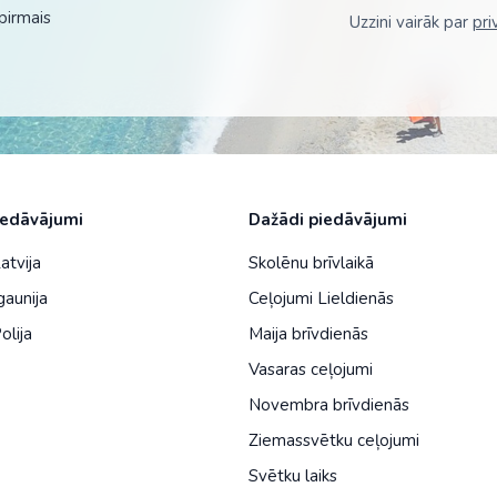
pirmais
Uzzini vairāk par
pri
ja
Šveice
na
No Viļņas: Hurgada
Kenija
Dienvidkoreja
Turcija
No Viļņas: Šarm el Šeiha
Maroka
Filipīnas
Tunisija
Seišelu salas
Indija
Zanzibāra (pārsēš. Stambulā)
Senegāla
Indonēzija
Tanzānija
Japāna
iedāvājumi
Dažādi piedāvājumi
M
Jaunzēlande
atvija
Skolēnu brīvlaikā
Jordānija
gaunija
Ceļojumi Lieldienās
olija
Maija brīvdienās
Kambodža
Vasaras ceļojumi
Kazahstāna
Novembra brīvdienās
Ķīna
Ziemassvētku ceļojumi
Kirgizstāna
Svētku laiks