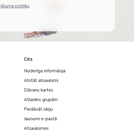
vātuma politiku
Kolumbija
Kostarika
Meksika
Panama
Cits
Noderīga informācija
Atstāt atsauksmi
Dāvanu kartes
Atlaides grupām
Piedāvāt ideju
Jaunumi e-pastā
Atsauksmes