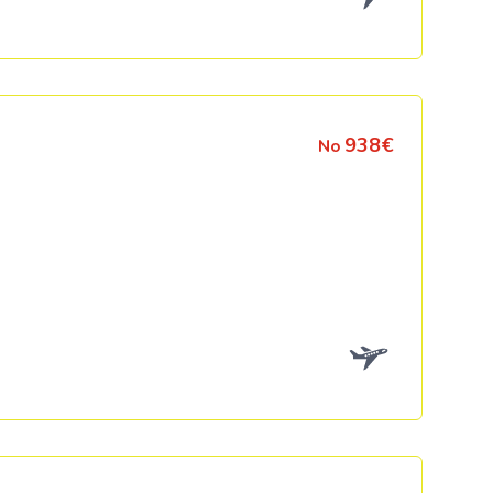
938€
No