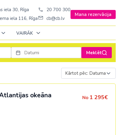
s iela 30, Rīga
20 700 300
Mana rezervācija
ema iela 116, Rīga
cb@cb.lv
VAIRĀK
Meklēt
Decembrī
Decembrī
Decembrī
Janvārī
Janvārī
Janvārī
Kārtot pēc: Datuma
Amerika
Amerika
Ungārija
Stambulā)
Argentīna
Vācija
Atlantijas okeāna
1 295€
No
š. Stambulā/
ASV
Zviedrija
ēš. Stambulā)
Brazīlija
sēš. Stambulā)
Dominikānas republika
Kanāda