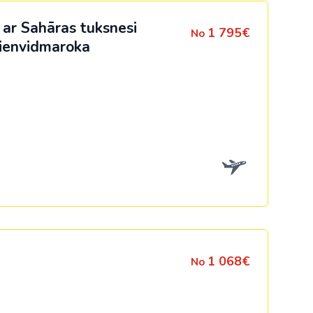
 ar Sahāras tuksnesi
1 795€
No
Dienvidmaroka
1 068€
No