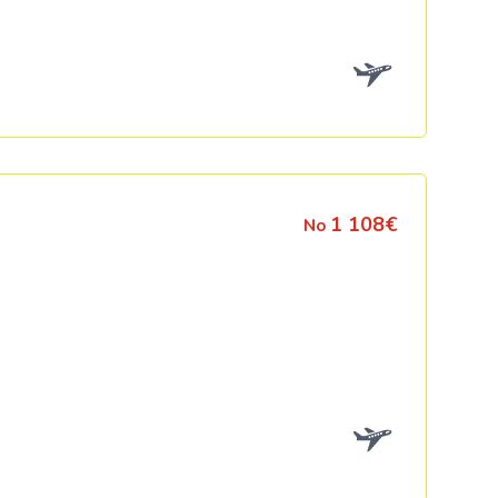
Kolumbija
Kostarika
Meksika
Panama
1 108€
No