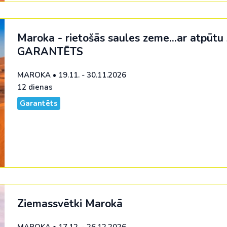
Malaizija
Nepāla
Maroka - rietošās saules zeme...ar atpūtu
Omāna
GARANTĒTS
Saūda Arābija
MAROKA
•
19.11. - 30.11.2026
Singapūra
12 dienas
Garantēts
Šrilanka
Tadžikistāna
Taizeme
Uzbekistāna
Vjetnama
Ziemassvētki Marokā
MAROKA
•
17.12. - 26.12.2026