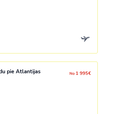
u pie Atlantijas
1 995€
No