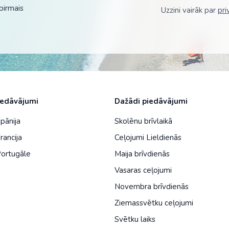
pirmais
Uzzini vairāk par
pri
ja
Šveice
na
No Viļņas: Hurgada
Kenija
Dienvidkoreja
Turcija
No Viļņas: Šarm el Šeiha
Maroka
Filipīnas
Tunisija
Seišelu salas
Indija
Zanzibāra (pārsēš. Stambulā)
Senegāla
Indonēzija
Tanzānija
Japāna
iedāvājumi
Dažādi piedāvājumi
M
Jaunzēlande
Spānija
Skolēnu brīvlaikā
Jordānija
rancija
Ceļojumi Lieldienās
Portugāle
Maija brīvdienās
Kambodža
Vasaras ceļojumi
Kazahstāna
Novembra brīvdienās
Ķīna
Ziemassvētku ceļojumi
Kirgizstāna
Svētku laiks