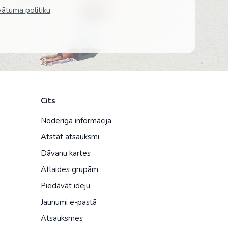
vātuma politiku
Kolumbija
Kostarika
Meksika
Panama
Cits
Noderīga informācija
Atstāt atsauksmi
Dāvanu kartes
Atlaides grupām
Piedāvāt ideju
Jaunumi e-pastā
Atsauksmes