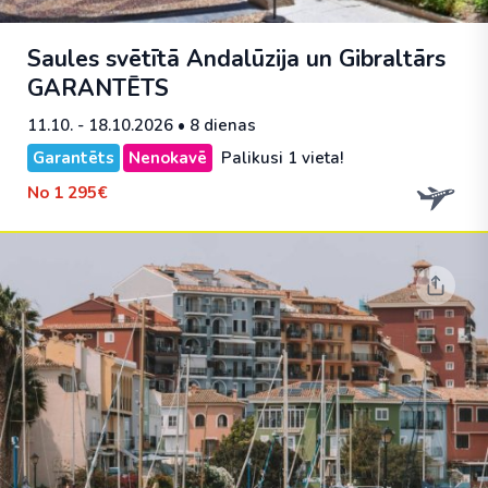
Saules svētītā Andalūzija un Gibraltārs
GARANTĒTS
11.10. - 18.10.2026
• 8 dienas
Garantēts
Nenokavē
Palikusi 1 vieta!
No
1 295€