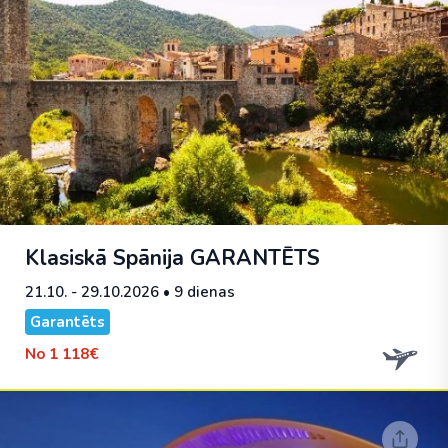
Klasiskā Spānija
GARANTĒTS
21.10. - 29.10.2026
• 9 dienas
Garantēts
No
1 118€