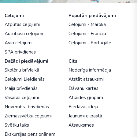
Ceļojumi
Populāri piedāvājumi
Atpūtas ceļojumi
Ceļojumi - Maroka
Autobusu ceļojumi
Ceļojumi - Francija
Avio ceļojumi
Ceļojumi - Portugāle
SPA brīvdienas
Dažādi piedāvājumi
Cits
Skolēnu brīvlaikā
Noderīga informācija
Ceļojumi Lieldienās
Atstāt atsauksmi
Maija brīvdienās
Dāvanu kartes
Vasaras ceļojumi
Atlaides grupām
Novembra brīvdienās
Piedāvāt ideju
Ziemassvētku ceļojumi
Jaunumi e-pastā
Svētku laiks
Atsauksmes
Ekskursijas pensionāriem