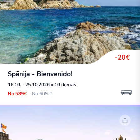
-20€
Spānija - Bienvenido!
16.10. - 25.10.2026
• 10 dienas
No
589€
No 609 €