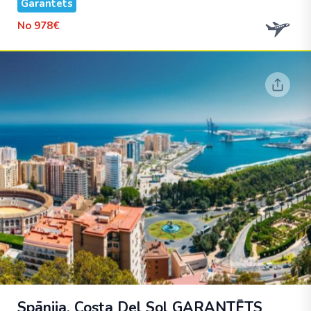
Garantēts
No
978€
Spānija. Costa Del Sol
GARANTĒTS