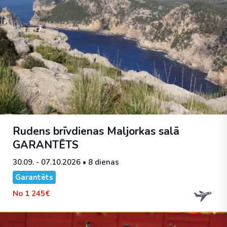
Rudens brīvdienas Maljorkas salā
GARANTĒTS
30.09. - 07.10.2026
• 8 dienas
Garantēts
No
1 245€