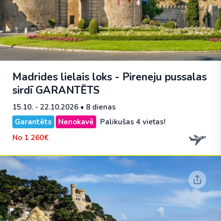
Madrides lielais loks - Pireneju pussalas
sirdī
GARANTĒTS
15.10. - 22.10.2026
• 8 dienas
Garantēts
Nenokavē
Palikušas 4 vietas!
No
1 260€