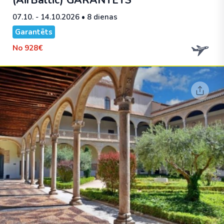
(AirBaltic)
GARANTĒTS
07.10. - 14.10.2026
• 8 dienas
Garantēts
No
928€