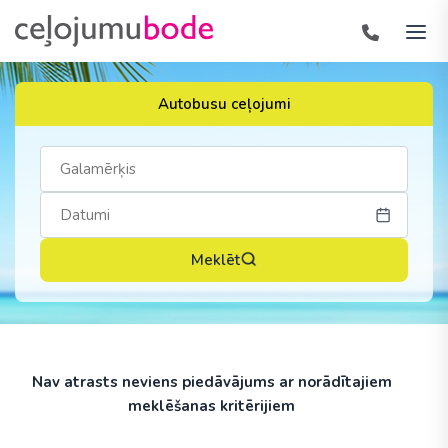
Autobusu ceļojumi
Meklēt
Nav atrasts neviens piedāvājums ar norādītajiem
meklēšanas kritērijiem