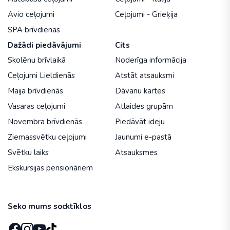
Avio ceļojumi
Ceļojumi - Grieķija
SPA brīvdienas
Dažādi piedāvājumi
Cits
Skolēnu brīvlaikā
Noderīga informācija
Ceļojumi Lieldienās
Atstāt atsauksmi
Maija brīvdienās
Dāvanu kartes
Vasaras ceļojumi
Atlaides grupām
Novembra brīvdienās
Piedāvāt ideju
Ziemassvētku ceļojumi
Jaunumi e-pastā
Svētku laiks
Atsauksmes
Ekskursijas pensionāriem
Seko mums socktīklos