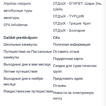
Atpūtas ceļojumi
ОТДЫХ - ЕГИПЕТ: Шарм Эль
Шейх
автобусные туры
ОТДЫХ - ТУРЦИЯ
авиатуры
ОТДЫХ - Греция: Крит
SPA brīvdienas
ОТДЫХ - Болгария
Dažādi piedāvājumi
Cits
Школьные каникулы
Полезная информация
Путешествия на Пасхальные
Оставить отзыв
каникулы
Подарочная карта
Выходные дни в мае месяце
Скидки для туристических
Летние путешествия
групп
Выходные дни в ноябре
Предложить идею
месяце
Отзывы
Рождественские путешествия
Новости на электронную
почту