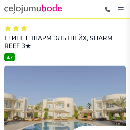
ЕГИПЕТ: ШАРМ ЭЛЬ ШЕЙХ
, SHARM
REEF 3★
8.7