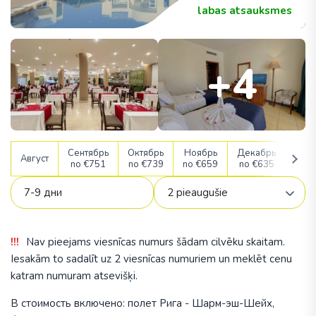
labas atsauksmes
+4
Сентябрь
Октябрь
Ноябрь
Декабрь
Янв
Август
no €751
no €739
no €659
no €635
no €
Nav pieejams viesnīcas numurs šādam cilvēku skaitam.
Iesakām to sadalīt uz 2 viesnīcas numuriem un meklēt cenu
katram numuram atsevišķi.
В стоимость включено: полет Рига - Шарм-эш-Шейх,