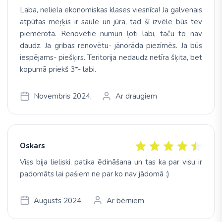
Laba, neliela ekonomiskas klases viesnīca! Ja galvenais
atpūtas meŗķis ir saule un jūra, tad šī izvēle būs tev
piemērota. Renovētie numuri ļoti labi, taču to nav
daudz. Ja gribas renovētu- jānorāda piezīmēs. Ja būs
iespējams- piešķirs. Teritorija nedaudz netīra šķita, bet
kopumā priekš 3*- labi.
Novembris 2024,
Ar draugiem
Oskars
Viss bija lieliski, patika ēdināšana un tas ka par visu ir
padomāts lai pašiem ne par ko nav jādomā :)
Augusts 2024,
Ar bērniem