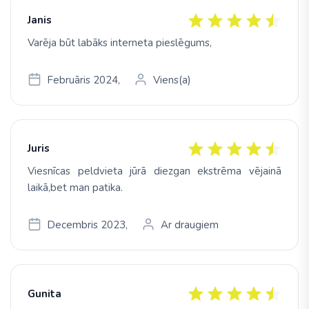
Janis
Varēja būt labāks interneta pieslēgums,
Februāris 2024,
Viens(a)
Juris
Viesnīcas peldvieta jūrā diezgan ekstrēma vējainā
laikā,bet man patika.
Decembris 2023,
Ar draugiem
Gunita