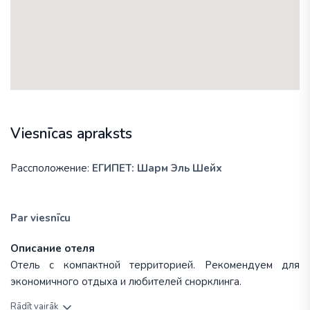
Viesnīcas apraksts
Рассположение:
ЕГИПЕТ: Шарм Эль Шейх
Par viesnīcu
Описание отеля
Отель с компактной территорией. Рекомендуем для
экономичного отдыха и любителей снорклинга.
Rādīt vairāk