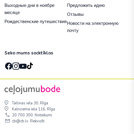
Выходные дни в ноябре
Предложить идею
месяце
Отзывы
Рождественские путешествия
Новости на электронную
почту
Seko mums socktīklos
Tallinas iela 30, Rīga
Kalnciema iela 116, Rīga
20 700 300
Noteikumi
cb@cb.lv
Rekvizīti