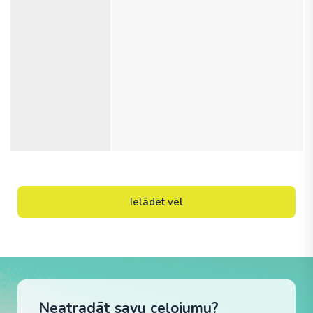
Ielādēt vēl
Neatradāt savu ceļojumu?