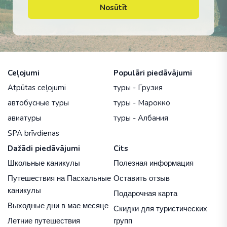
Nosūtīt
Ceļojumi
Populāri piedāvājumi
Atpūtas ceļojumi
туры - Грузия
автобусные туры
туры - Марокко
авиатуры
туры - Албания
SPA brīvdienas
Dažādi piedāvājumi
Cits
Школьные каникулы
Полезная информация
Путешествия на Пасхальные
Оставить отзыв
каникулы
Подарочная карта
Выходные дни в мае месяце
Скидки для туристических
Летние путешествия
групп