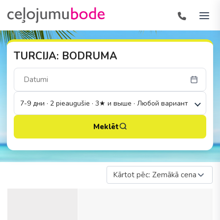
TURCIJA: BODRUMA
7-9 дни · 2 pieaugušie · 3★ и выше · Любой вариант
Meklēt
Kārtot pēc: Zemākā cena