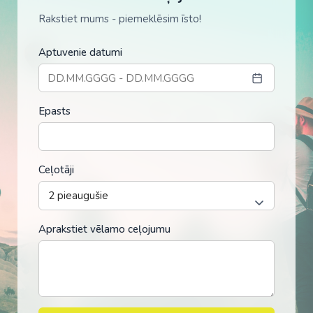
Rakstiet mums - piemeklēsim īsto!
Aptuvenie datumi
Epasts
Ceļotāji
Aprakstiet vēlamo ceļojumu