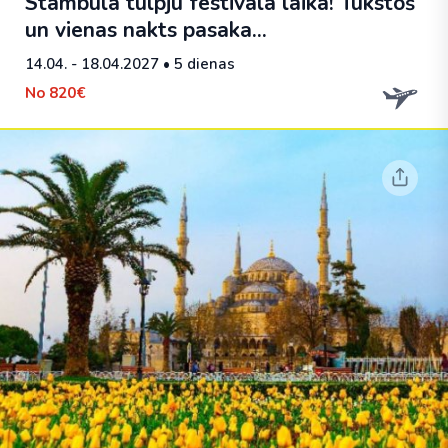
Stambula tulpju festivāla laikā! Tūkstoš
un vienas nakts pasaka...
14.04. - 18.04.2027
• 5 dienas
No
820€