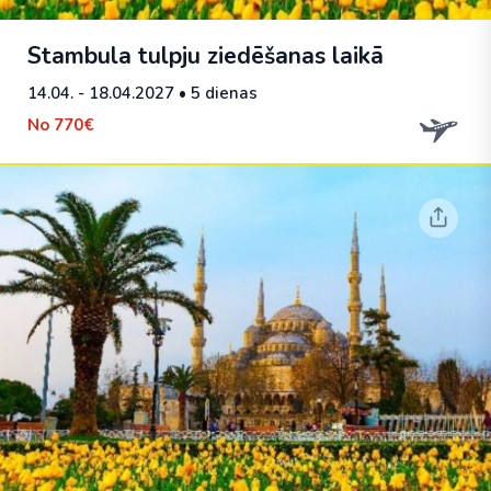
Stambula tulpju ziedēšanas laikā
14.04. - 18.04.2027
• 5 dienas
No
770€