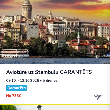
Aviotūre uz Stambulu
GARANTĒTS
09.10. - 13.10.2026
• 5 dienas
Garantēts
No
738€