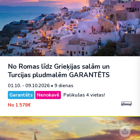
No Romas līdz Grieķijas salām un
Turcijas pludmalēm
GARANTĒTS
01.10. - 09.10.2026
• 9 dienas
Garantēts
Nenokavē
Palikušas 4 vietas!
No
1 578€