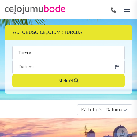
AUTOBUSU CEĻOJUMI: TURCIJA
Meklēt
Kārtot pēc: Datuma