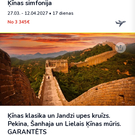
Ķīnas simfonija
27.03. - 12.04.2027
• 17 dienas
No
3 345€
Ķīnas klasika un Jandzi upes kruīzs.
Pekina, Šanhaja un Lielais Ķīnas mūris.
GARANTĒTS