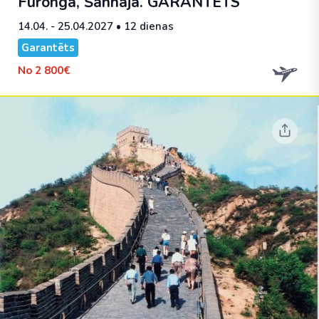
Furonga, Šanhaja.
GARANTĒTS
14.04. - 25.04.2027
• 12 dienas
Garantēts
No
2 800€