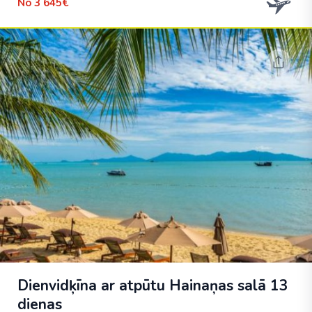
No
3 645€
Dienvidķīna ar atpūtu Hainaņas salā 13
dienas