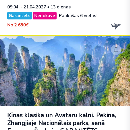
09.04. - 21.04.2027
• 13 dienas
Garantēts
Nenokavē
Palikušas 6 vietas!
No
2 650€
Ķīnas klasika un Avataru kalni. Pekina,
Zhangjiaje Nacionālais parks, senā