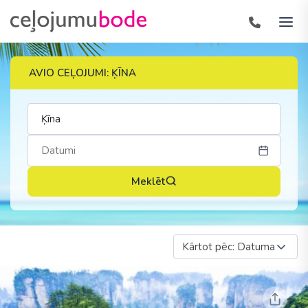
AVIO CEĻOJUMI: ĶĪNA
Meklēt
Kārtot pēc: Datuma