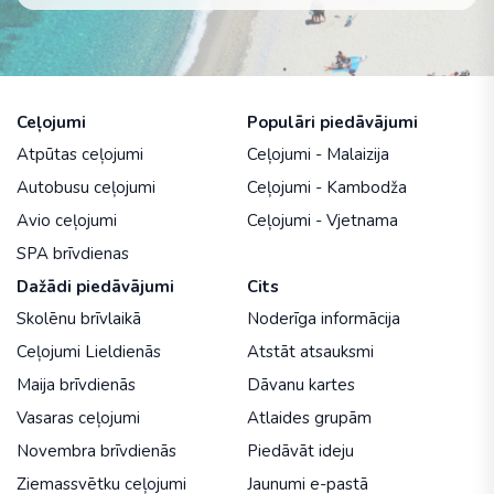
Ceļojumi
Populāri piedāvājumi
Atpūtas ceļojumi
Ceļojumi - Malaizija
Autobusu ceļojumi
Ceļojumi - Kambodža
Avio ceļojumi
Ceļojumi - Vjetnama
SPA brīvdienas
Dažādi piedāvājumi
Cits
Skolēnu brīvlaikā
Noderīga informācija
Ceļojumi Lieldienās
Atstāt atsauksmi
Maija brīvdienās
Dāvanu kartes
Vasaras ceļojumi
Atlaides grupām
Novembra brīvdienās
Piedāvāt ideju
Ziemassvētku ceļojumi
Jaunumi e-pastā