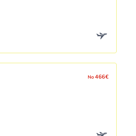
466€
No