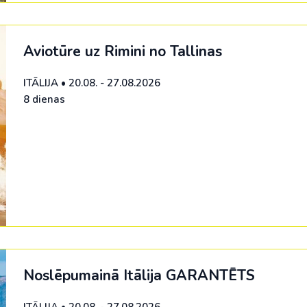
Malaizija
Nepāla
Aviotūre uz Rimini no Tallinas
Omāna
ITĀLIJA
•
20.08. - 27.08.2026
Saūda Arābija
8 dienas
Singapūra
Šrilanka
Tadžikistāna
Taizeme
Uzbekistāna
Vjetnama
Noslēpumainā Itālija
GARANTĒTS
ITĀLIJA
•
20.08. - 27.08.2026