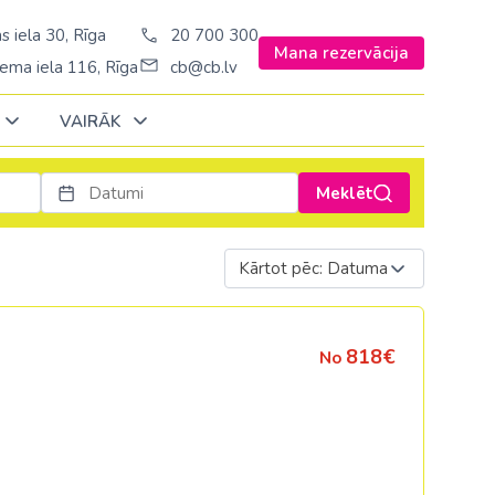
s iela 30, Rīga
20 700 300
Mana rezervācija
ema iela 116, Rīga
cb@cb.lv
VAIRĀK
Meklēt
Decembrī
Decembrī
Decembrī
Janvārī
Janvārī
Janvārī
Kārtot pēc: Datuma
Amerika
Amerika
Šveice
Stambulā)
Argentīna
Turcija
818€
No
š. Stambulā/
ASV
Ungārija
ēš. Stambulā)
Brazīlija
Vācija
sēš. Stambulā)
Dominikānas republika
Zviedrija
Kanāda