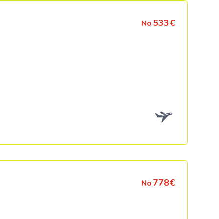
533€
No
778€
No