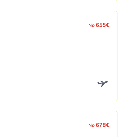
655€
No
678€
No