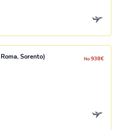
Kolumbija
Kostarika
Meksika
Panama
, Roma, Sorento)
938€
No