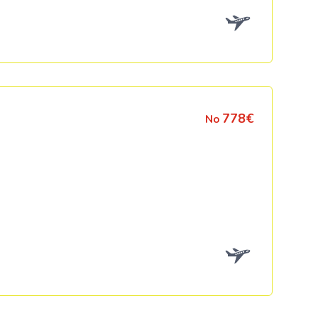
778€
No