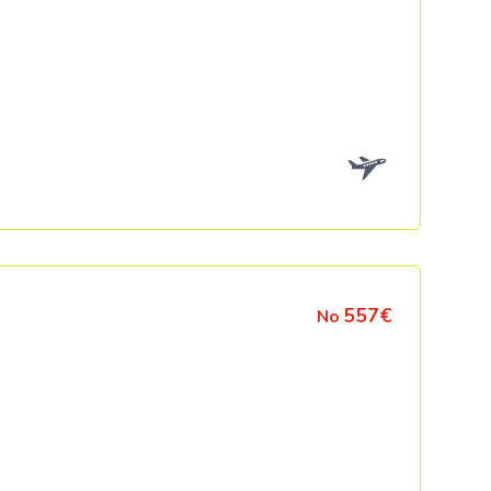
557€
No