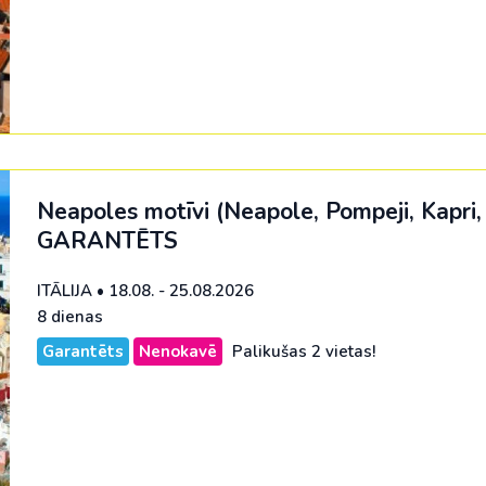
nde
Spānija
na
No Viļņas: Hurgada
Kenija
Dienvidkoreja
No Viļņas: Šarm el Šeiha
Maroka
Filipīnas
Tunisija
Seišelu salas
Indija
Zanzibāra (pārsēš. Stambulā)
Senegāla
Indonēzija
Tanzānija
Japāna
Neapoles motīvi (Neapole, Pompeji, Kapri
GARANTĒTS
M
Jaunzēlande
Jordānija
ITĀLIJA
•
18.08. - 25.08.2026
8 dienas
Kambodža
Garantēts
Nenokavē
Palikušas 2 vietas!
Kazahstāna
Ķīna
Kirgizstāna