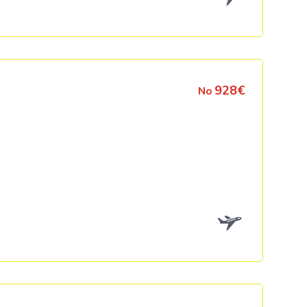
928€
No