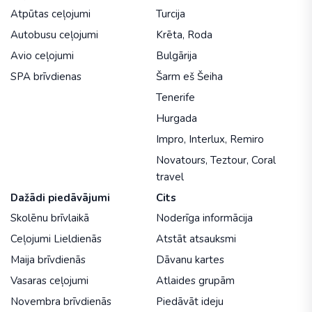
Atpūtas ceļojumi
Turcija
Autobusu ceļojumi
Krēta
,
Roda
Avio ceļojumi
Bulgārija
SPA brīvdienas
Šarm eš Šeiha
Tenerife
Hurgada
Impro
,
Interlux
,
Remiro
Novatours
,
Teztour
,
Coral
travel
Dažādi piedāvājumi
Cits
Skolēnu brīvlaikā
Noderīga informācija
Ceļojumi Lieldienās
Atstāt atsauksmi
Maija brīvdienās
Dāvanu kartes
Vasaras ceļojumi
Atlaides grupām
Novembra brīvdienās
Piedāvāt ideju