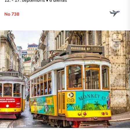
12. - 17. septembris • 6 dienas
No 738