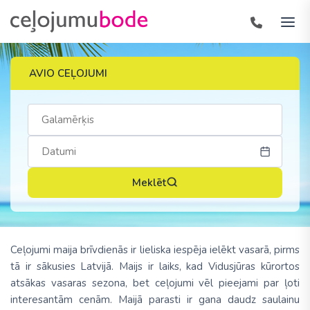
AVIO CEĻOJUMI
Meklēt
Ceļojumi maija brīvdienās ir lieliska iespēja ielēkt vasarā, pirms
tā ir sākusies Latvijā. Maijs ir laiks, kad Vidusjūras kūrortos
atsākas vasaras sezona, bet ceļojumi vēl pieejami par ļoti
interesantām cenām. Maijā parasti ir gana daudz saulainu