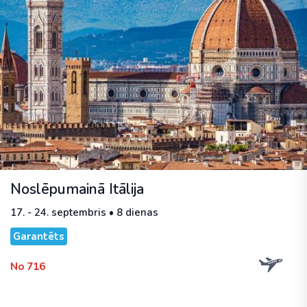
Noslēpumainā Itālija
17. - 24. septembris • 8 dienas
Garantēts
No 716