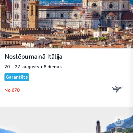
Noslēpumainā Itālija
20. - 27. augusts • 8 dienas
Garantēts
No 678