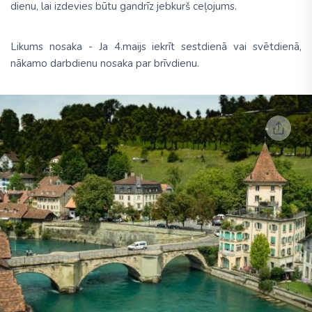
dienu, lai izdevies būtu gandrīz jebkurš ceļojums.
Likums nosaka - Ja 4.maijs iekrīt sestdienā vai svētdienā,
nākamo darbdienu nosaka par brīvdienu.