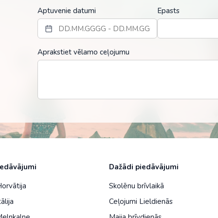
Malaizija
Aptuvenie datumi
Epasts
Nepāla
Omāna
Aprakstiet vēlamo ceļojumu
Saūda Arābija
Singapūra
Šrilanka
Tadžikistāna
Taizeme
Uzbekistāna
iedāvājumi
Dažādi piedāvājumi
Vjetnama
Horvātija
Skolēnu brīvlaikā
ālija
Ceļojumi Lieldienās
Melnkalne
Maija brīvdienās