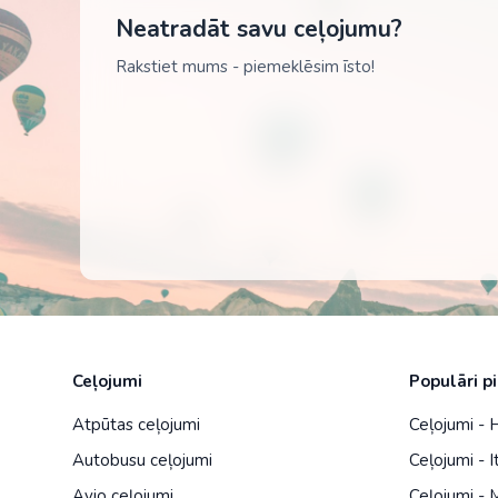
Neatradāt savu ceļojumu?
Rakstiet mums - piemeklēsim īsto!
Ceļojumi
Populāri p
Atpūtas ceļojumi
Ceļojumi - 
Autobusu ceļojumi
Ceļojumi - It
Avio ceļojumi
Ceļojumi - 