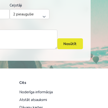
Ceļotāji
Nosūtīt
Cits
Noderīga informācija
Atstāt atsauksmi
Dāvanu kartes