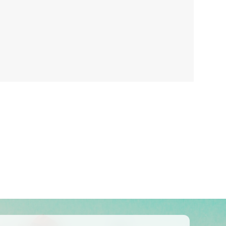
Kolumbija
Kostarika
Meksika
Panama