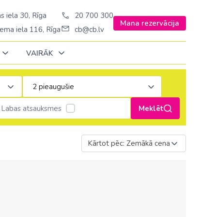
s iela 30, Rīga
20 700 300
Mana rezervācija
ema iela 116, Rīga
cb@cb.lv
VAIRĀK
Decembrī
Decembrī
Decembrī
Janvārī
Janvārī
Janvārī
Labas atsauksmes
Meklēt
Amerika
Amerika
Ungārija
Stambulā)
Argentīna
Kārtot pēc: Zemākā cena
Vācija
š. Stambulā/
ASV
Zviedrija
ēš. Stambulā)
Brazīlija
sēš. Stambulā)
Dominikānas republika
Kanāda