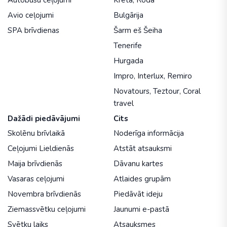
Autobusu ceļojumi
Krēta
,
Roda
Avio ceļojumi
Bulgārija
SPA brīvdienas
Šarm eš Šeiha
Tenerife
Hurgada
Impro
,
Interlux
,
Remiro
Novatours
,
Teztour
,
Coral
travel
Dažādi piedāvājumi
Cits
Skolēnu brīvlaikā
Noderīga informācija
Ceļojumi Lieldienās
Atstāt atsauksmi
Maija brīvdienās
Dāvanu kartes
Vasaras ceļojumi
Atlaides grupām
Novembra brīvdienās
Piedāvāt ideju
Ziemassvētku ceļojumi
Jaunumi e-pastā
Svētku laiks
Atsauksmes