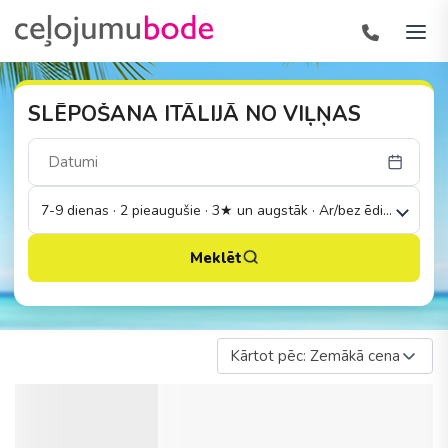
SLĒPOŠANA ITĀLIJĀ NO VIĻŅAS
7-9 dienas · 2 pieaugušie · 3★ un augstāk · Ar/bez ēdināšanas
Meklēt
Kārtot pēc: Zemākā cena