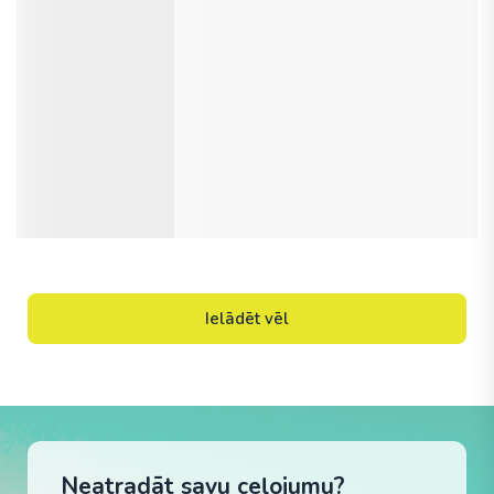
Ielādēt vēl
Neatradāt savu ceļojumu?