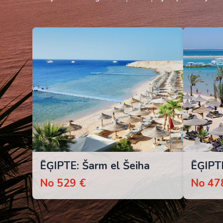
ĒĢIPTE: Šarm el Šeiha
ĒĢIPT
No 529 €
No 47