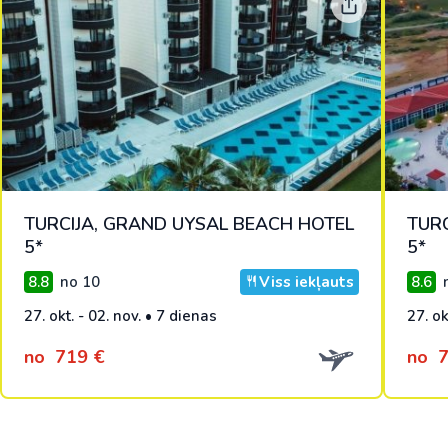
TURCIJA, GRAND UYSAL BEACH HOTEL
TURC
5*
5*
8.8
no 10
Viss iekļauts
8.6
n
27. okt. - 02. nov. • 7 dienas
27. ok
no
719 €
no
7