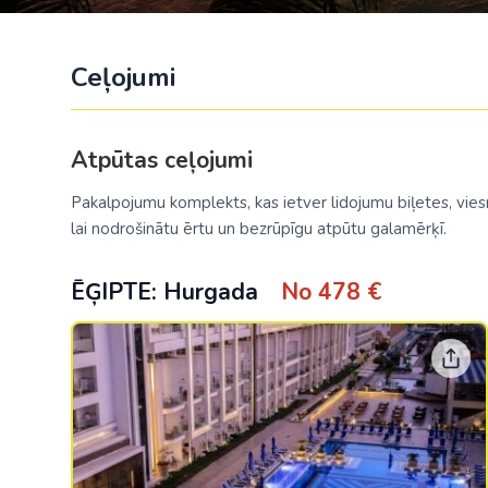
Ceļojumi
Atpūtas ceļojumi
Pakalpojumu komplekts, kas ietver lidojumu biļetes, viesn
lai nodrošinātu ērtu un bezrūpīgu atpūtu galamērķī.
ĒĢIPTE: Hurgada
No 478 €