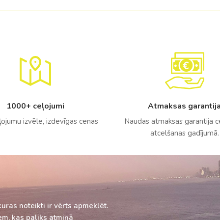
Malaizija
Nepāla
Omāna
Saūda Arābija
Singapūra
Šrilanka
1000+ ceļojumi
Atmaksas garantij
ļojumu izvēle, izdevīgas cenas
Naudas atmaksas garantija 
Tadžikistāna
atcelšanas gadījumā.
Taizeme
Uzbekistāna
Vjetnama
kuras noteikti ir vērts apmeklēt.
em, kas paliks atmiņā