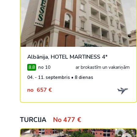
Albānija, HOTEL MARTINESS 4*
8.8
no 10
ar brokastīm un vakariņām
04. - 11. septembris • 8 dienas
no
657 €
TURCIJA
No 477 €