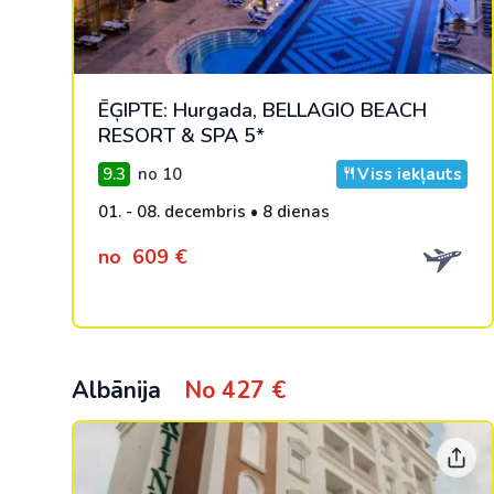
ĒĢIPTE: Hurgada, BELLAGIO BEACH
RESORT & SPA 5*
9.3
no 10
Viss iekļauts
01. - 08. decembris • 8 dienas
no
609 €
Albānija
No 427 €