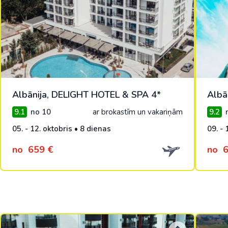
Albānija, DELIGHT HOTEL & SPA 4*
Albā
9.1
no 10
ar brokastīm un vakariņām
9.2
n
05. - 12. oktobris • 8 dienas
09. - 
no
659 €
no
6