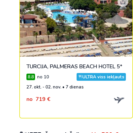
TURCIJA, PALMERAS BEACH HOTEL 5*
8.8
no 10
ULTRA viss iekļauts
27. okt. - 02. nov. • 7 dienas
no
719 €