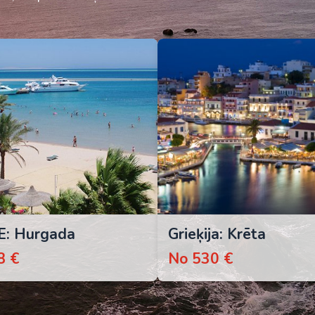
E: Hurgada
Grieķija: Krēta
8 €
No 530 €