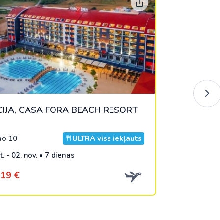
IJA, CASA FORA BEACH RESORT
o 10
ULTRA viss iekļauts
t. - 02. nov. • 7 dienas
19 €