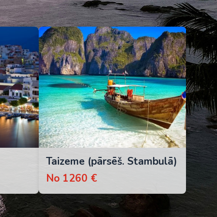
Taizeme (pārsēš. Stambulā)
No 1260 €