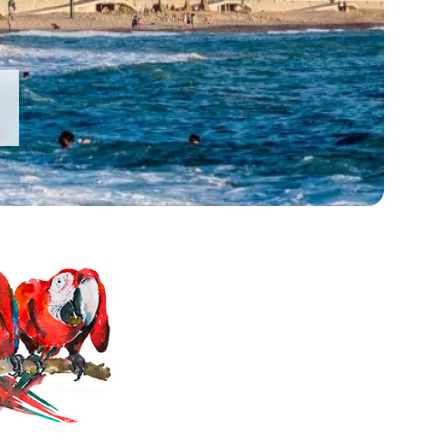
Kolumbija
Kostarika
Meksika
Panama