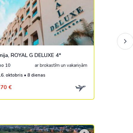
nija, ROYAL G DELUXE 4*
o 10
ar brokastīm un vakariņām
16. oktobris • 8 dienas
70 €