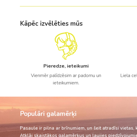
Kāpēc izvēlēties mūs
Pieredze, ieteikumi
Vienmēr palīdzēsim ar padomu un
Liela ce
ieteikumiem.
Populāri galamērķi
Pasaule ir pilna ar brīnumiem, un šeit atradīsi vietas, 
Atklāj skaistākos galamērķus un ļaujies piedzīvojumi