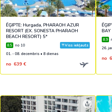
ĒĢIPTE: Hurgada, PHARAOH AZUR
ĒĢIP
RESORT (EX. SONESTA PHARAOH
BAY 
BEACH RESORT) 5*
8.9
n
8.5
no 10
Viss iekļauts
26. ja
01. - 08. decembris • 8 dienas
no
6
no
639 €