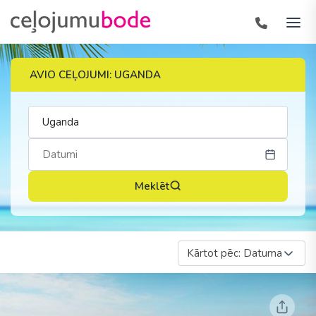
AVIO CEĻOJUMI: UGANDA
Meklēt
Kārtot pēc: Datuma