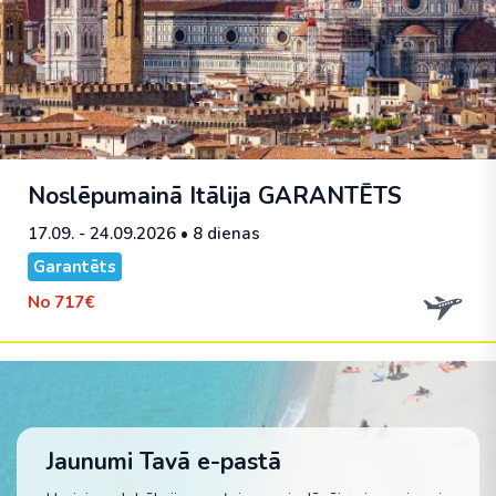
Noslēpumainā Itālija
GARANTĒTS
17.09. - 24.09.2026
• 8 dienas
Garantēts
No
717€
Jaunumi Tavā e-pastā