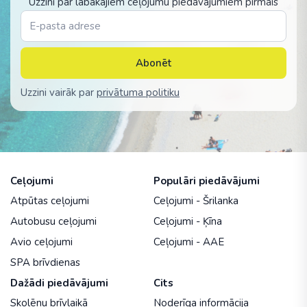
Uzzini par labākajiem ceļojumu piedāvājumiem pirmais
Abonēt
Uzzini vairāk par
privātuma politiku
Ceļojumi
Populāri piedāvājumi
Atpūtas ceļojumi
Ceļojumi - Šrilanka
Autobusu ceļojumi
Ceļojumi - Ķīna
Avio ceļojumi
Ceļojumi - AAE
SPA brīvdienas
Dažādi piedāvājumi
Cits
Skolēnu brīvlaikā
Noderīga informācija