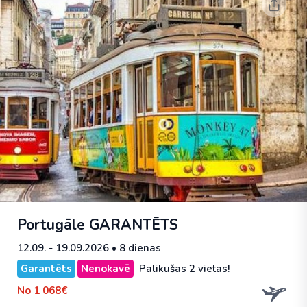
Portugāle
GARANTĒTS
12.09. - 19.09.2026
• 8 dienas
Garantēts
Nenokavē
Palikušas 2 vietas!
No
1 068€