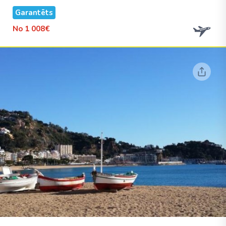
Garantēts
No
1 008€