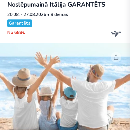
Noslēpumainā Itālija
GARANTĒTS
20.08. - 27.08.2026
• 8 dienas
Garantēts
No
688€