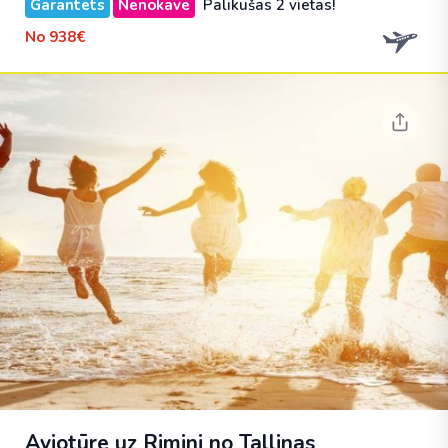
Garantēts
Nenokavē
Palikušas 2 vietas!
No
938€
Aviotūre uz Rimini no Tallinas