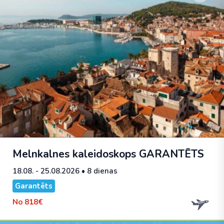
Melnkalnes kaleidoskops
GARANTĒTS
18.08. - 25.08.2026
• 8 dienas
Garantēts
No
818€