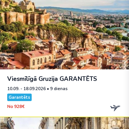
Viesmīlīgā Gruzija
GARANTĒTS
10.09. - 18.09.2026
• 9 dienas
Garantēts
No
928€