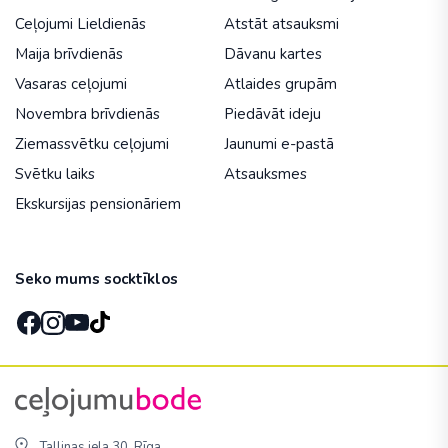
Ceļojumi Lieldienās
Atstāt atsauksmi
Maija brīvdienās
Dāvanu kartes
Vasaras ceļojumi
Atlaides grupām
Novembra brīvdienās
Piedāvāt ideju
Ziemassvētku ceļojumi
Jaunumi e-pastā
Svētku laiks
Atsauksmes
Ekskursijas pensionāriem
Seko mums socktīklos
Tallinas iela 30, Rīga