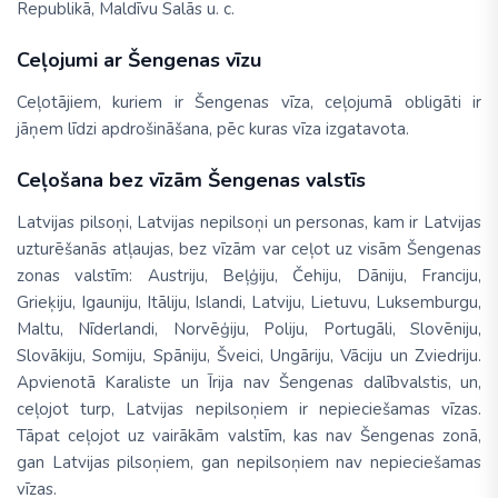
Republikā, Maldīvu Salās u. c.
Ceļojumi ar Šengenas vīzu
Ceļotājiem, kuriem ir Šengenas vīza, ceļojumā obligāti ir
jāņem līdzi apdrošināšana, pēc kuras vīza izgatavota.
Ceļošana bez vīzām Šengenas valstīs
Latvijas pilsoņi, Latvijas nepilsoņi un personas, kam ir Latvijas
uzturēšanās atļaujas, bez vīzām var ceļot uz visām Šengenas
zonas valstīm: Austriju, Beļģiju, Čehiju, Dāniju, Franciju,
Grieķiju, Igauniju, Itāliju, Islandi, Latviju, Lietuvu, Luksemburgu,
Maltu, Nīderlandi, Norvēģiju, Poliju, Portugāli, Slovēniju,
Slovākiju, Somiju, Spāniju, Šveici, Ungāriju, Vāciju un Zviedriju.
Apvienotā Karaliste un Īrija nav Šengenas dalībvalstis, un,
ceļojot turp, Latvijas nepilsoņiem ir nepieciešamas vīzas.
Tāpat ceļojot uz vairākām valstīm, kas nav Šengenas zonā,
gan Latvijas pilsoņiem, gan nepilsoņiem nav nepieciešamas
vīzas.