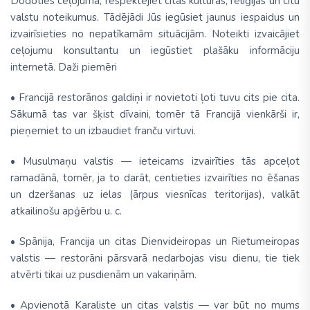
Dodoties ceļojumā, respektējiet citas kultūras, reliģijas un citu
valstu noteikumus. Tādējādi Jūs iegūsiet jaunus iespaidus un
izvairīsieties no nepatīkamām situācijām. Noteikti izvaicājiet
ceļojumu konsultantu un iegūstiet plašāku informāciju
internetā. Daži piemēri
• Francijā restorānos galdiņi ir novietoti ļoti tuvu cits pie cita.
Sākumā tas var šķist dīvaini, tomēr tā Francijā vienkārši ir,
pieņemiet to un izbaudiet franču virtuvi.
• Musulmaņu valstis — ieteicams izvairīties tās apceļot
ramadānā, tomēr, ja to darāt, centieties izvairīties no ēšanas
un dzeršanas uz ielas (ārpus viesnīcas teritorijas), valkāt
atkailinošu apģērbu u. c.
• Spānija, Francija un citas Dienvideiropas un Rietumeiropas
valstis — restorāni pārsvarā nedarbojas visu dienu, tie tiek
atvērti tikai uz pusdienām un vakariņām.
• Apvienotā Karaliste un citas valstis — var būt no mums