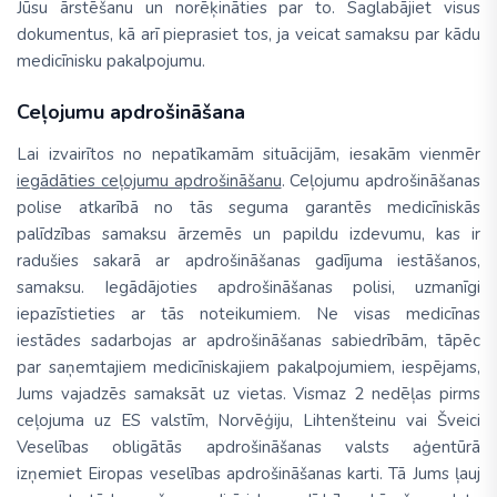
Jūsu ārstēšanu un norēķināties par to. Saglabājiet visus
dokumentus, kā arī pieprasiet tos, ja veicat samaksu par kādu
medicīnisku pakalpojumu.
Ceļojumu apdrošināšana
Lai izvairītos no nepatīkamām situācijām, iesakām vienmēr
iegādāties ceļojumu apdrošināšanu
. Ceļojumu apdrošināšanas
polise atkarībā no tās seguma garantēs medicīniskās
palīdzības samaksu ārzemēs un papildu izdevumu, kas ir
radušies sakarā ar apdrošināšanas gadījuma iestāšanos,
samaksu. Iegādājoties apdrošināšanas polisi, uzmanīgi
iepazīstieties ar tās noteikumiem. Ne visas medicīnas
iestādes sadarbojas ar apdrošināšanas sabiedrībām, tāpēc
par saņemtajiem medicīniskajiem pakalpojumiem, iespējams,
Jums vajadzēs samaksāt uz vietas. Vismaz 2 nedēļas pirms
ceļojuma uz ES valstīm, Norvēģiju, Lihtenšteinu vai Šveici
Veselības obligātās apdrošināšanas valsts aģentūrā
izņemiet Eiropas veselības apdrošināšanas karti. Tā Jums ļauj