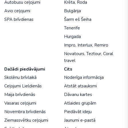
Autobusu ceļojumi
Krēta
,
Roda
Avio ceļojumi
Bulgārija
SPA brīvdienas
Šarm eš Šeiha
Tenerife
Hurgada
Impro
,
Interlux
,
Remiro
Novatours
,
Teztour
,
Coral
travel
Dažādi piedāvājumi
Cits
Skolēnu brīvlaikā
Noderīga informācija
Ceļojumi Lieldienās
Atstāt atsauksmi
Maija brīvdienās
Dāvanu kartes
Vasaras ceļojumi
Atlaides grupām
Novembra brīvdienās
Piedāvāt ideju
Ziemassvētku ceļojumi
Jaunumi e-pastā