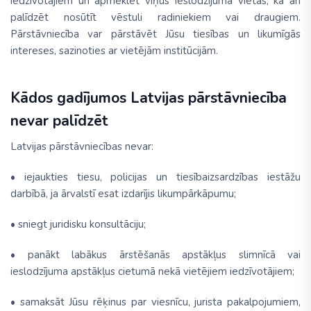
iedzīvotājiem un apmeklēt viņus ieslodzījumā vietās, kā arī
palīdzēt nosūtīt vēstuli radiniekiem vai draugiem.
Pārstāvniecība var pārstāvēt Jūsu tiesības un likumīgās
intereses, sazinoties ar vietējām institūcijām.
Kādos gadījumos Latvijas pārstāvniecība
nevar palīdzēt
Latvijas pārstāvniecības nevar:
• iejaukties tiesu, policijas un tiesībaizsardzības iestāžu
darbībā, ja ārvalstī esat izdarījis likumpārkāpumu;
• sniegt juridisku konsultāciju;
• panākt labākus ārstēšanās apstākļus slimnīcā vai
ieslodzījuma apstākļus cietumā nekā vietējiem iedzīvotājiem;
• samaksāt Jūsu rēķinus par viesnīcu, jurista pakalpojumiem,