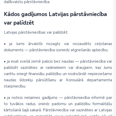
dalībvalstu pārstāvniecība.
Kādos gadījumos Latvijas pārstāvniecība
var palīdzēt
Latvijas pārstāvniecības var palīdzēt:
• ja Jums ārvalstīs nozagts vai nozaudēts ceļošanas
dokuments — pārstāvniecība izsniedz atgriešanās apliecību;
• ja esat svešā zemē palicis bez naudas — pārstāvniecība var
palīdzēt sazināties ar radiniekiem vai draugiem, kas Jums
varētu sniegt finansiālu palīdzību un nodrošināt nepieciešamo
naudas līdzekļu pārsūtīšanu ar Konsulārā departamenta
starpniecību;
• ja noticis nelaimes gadījums — pārstāvniecība informē par
to tuvākos radus, sniedz padomu un palīdzību formalitāšu
kārtošanā šajā sakarā. Pārstāvniecība var sazināties ar Latvijas