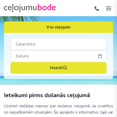
Visi ceļojumi
Meklēt
Ieteikumi pirms došanās ceļojumā
Uzziniet dažādas nianses par došanos ceļojumā, lai izvairītos
no nepatīkamām situācijām. Šis apraksts ir informatīvs, tajā var