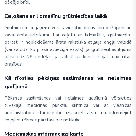
pēdējo brīdi.
Ceļošana ar lidmašīnu grūtniecības laikā
Grūtniecēm ir jāņem vērā aviosabiedrības ierobežojumi un
sava ārsta ieteikumi. Lai ceļotu ar lidmašīnu, grūtniecēm
parasti ir nepieciešama ārsta rakstiska atļauja angļu valodā
(vai valodā, ko prasa attiecīgā valsts), ja grūtniecības ilgums
pārsniedz 28 nedēļas, ja valstī, uz kuru ceļojat, nav citas
prasības.
Kā rīkoties pēkšņas saslimšanas vai nelaimes
gadījumā
Pēkšņas saslimšanas vai nelaimes gadījumā vērsieties
tuvākajā medicīnas punktā, slimnīcā vai ar viesnīcas
administratora starpniecību izsauciet ārstu un informējiet
ceļojumu firmas pārstāvi par notikušo.
Medicīniskās informācijas karte