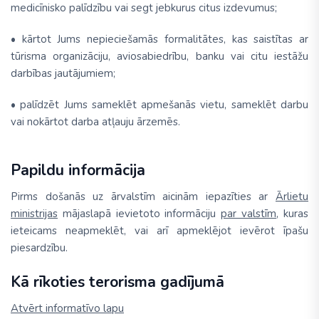
medicīnisko palīdzību vai segt jebkurus citus izdevumus;
• kārtot Jums nepieciešamās formalitātes, kas saistītas ar
tūrisma organizāciju, aviosabiedrību, banku vai citu iestāžu
darbības jautājumiem;
• palīdzēt Jums sameklēt apmešanās vietu, sameklēt darbu
vai nokārtot darba atļauju ārzemēs.
Papildu informācija
Pirms došanās uz ārvalstīm aicinām iepazīties ar
Ārlietu
ministrijas
mājaslapā ievietoto informāciju
par valstīm
, kuras
ieteicams neapmeklēt, vai arī apmeklējot ievērot īpašu
piesardzību.
Kā rīkoties terorisma gadījumā
Atvērt informatīvo lapu