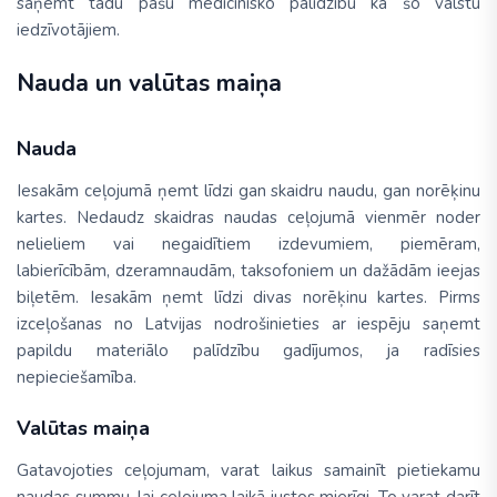
saņemt tādu pašu medicīnisko palīdzību kā šo valstu
iedzīvotājiem.
Nauda un valūtas maiņa
Nauda
Iesakām ceļojumā ņemt līdzi gan skaidru naudu, gan norēķinu
kartes. Nedaudz skaidras naudas ceļojumā vienmēr noder
nelieliem vai negaidītiem izdevumiem, piemēram,
labierīcībām, dzeramnaudām, taksofoniem un dažādām ieejas
biļetēm. Iesakām ņemt līdzi divas norēķinu kartes. Pirms
izceļošanas no Latvijas nodrošinieties ar iespēju saņemt
papildu materiālo palīdzību gadījumos, ja radīsies
nepieciešamība.
Valūtas maiņa
Gatavojoties ceļojumam, varat laikus samainīt pietiekamu