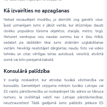
Kā izvairīties no apzagšanas
Nekad nezaudējiet modrību, jo diemžēl zog gandrīz visur.
Īpaši uzmanīgam Jums ir jābūt vietās, kur drūzmējas daudz
cilvēku: populāros tūrisma objektos, stacijās, metro, tirgū.
Neturiet vienkopus visu naudas summu, kas ir Jūsu rīcībā,
sadaliet pa dažādām tikai Jums zināmām uzglabāšanas
vietām. Nevērīgi neatstājiet dārglietas, naudu, foto vai video
tehniku un citas vērtīgas lietas autobusā, viesnīcā, atvērtā
somā vai brīvi pieejamā kabatā.
Konsulārā palīdzība
Ir svarīgi noskaidrot, kur atrodas tuvākā vēstniecība vai
konsulāts. Sameklējiet ceļojuma mērķim tuvāko Latvijas vai
ES valsts pārstāvniecību un noskaidrojiet tās adresi un tālruņa
numuru. Ja izvēlētajā valstī nav Latvijas pārstāvniecības,
neuztraucieties! Tādā gadījumā Jums palīdzēs jebkura ES