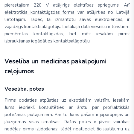
pierastajiem 220 V atšķirīgs elektrības spriegums. Arī
elektrotīkla kontaktligzdas forma
var atšķirties no Latvijā
lietotajām. Tāpēc, lai izmantotu savas elektroierīces, ir
vajadzīgs kontaktsalāgotājs. Lielākajā daļā viesnīcu ir tūristiem
piemērotas kontaktligzdas, bet mēs iesakām pirms
izbraukšanas iegādāties kontaktsalāgotāju.
Veselība un medicīnas pakalpojumi
ceļojumos
Veselība, potes
Pirms dodaties atpūsties uz eksotiskām valstīm, iesakām
Jums iepriekš konsultēties ar ārstu par profilaktiskās
potēšanās jautājumiem. Par to Jums pašam ir jāparūpējas un
jāuzņemas visas izmaksas. Dažas potes ir jāveic vairākas
nedēļas pirms izlidošanas, tādēļ neatlieciet šo jautājumu uz