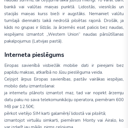
naudas summu, lai ceļojuma laikā justos mierīgi. To varat darīt
bankā vai valūtas maiņas punktā. Lidostās, viesnīcās un
stacijās maiņas kurss bieži ir augstāks. Nemainiet valūtu
tumšajā diennakts laikā nedrošā pilsētas rajonā. Drošāk, ja
kāds no grupas ir līdzās. Ja ārzemēs esat palicis bez naudas,
iespējams izmantot „Western Union” naudas pārsūtīšanas
pakalpojumus (Latvijas pastā).
Interneta pieslēgums
Eiropas savienībā visbiežāk mobilie dati ir pieejami bez
papildu maksas, atkarībā no Jūsu pieslēguma veida.
Ceļojot ārpus Eiropas savienības, pastāv vairākas iespējas,
mobilo datu izmantošanai:
ja internetu plānots izmantot maz, tad var nopirkt ārzemju
datu paku no sava telekomunikāciju operatora, piemēram 600
MB par 12.50€;
pērkot vietējo SIM karti galamērķī lidostā vai pilsētā;
izmantojot virtuālu simkarti, piemēram Monty vai Airalo, ko
var izdarīt jau mājās, pirms ceļojuma.