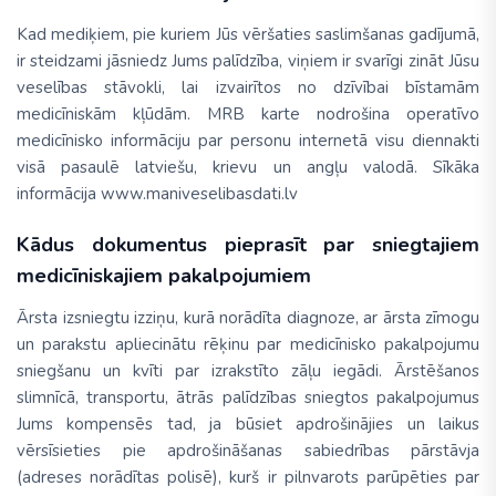
Kad mediķiem, pie kuriem Jūs vēršaties saslimšanas gadījumā,
ir steidzami jāsniedz Jums palīdzība, viņiem ir svarīgi zināt Jūsu
veselības stāvokli, lai izvairītos no dzīvībai bīstamām
medicīniskām kļūdām. MRB karte nodrošina operatīvo
medicīnisko informāciju par personu internetā visu diennakti
visā pasaulē latviešu, krievu un angļu valodā. Sīkāka
informācija www.maniveselibasdati.lv
Kādus dokumentus pieprasīt par sniegtajiem
medicīniskajiem pakalpojumiem
Ārsta izsniegtu izziņu, kurā norādīta diagnoze, ar ārsta zīmogu
un parakstu apliecinātu rēķinu par medicīnisko pakalpojumu
sniegšanu un kvīti par izrakstīto zāļu iegādi. Ārstēšanos
slimnīcā, transportu, ātrās palīdzības sniegtos pakalpojumus
Jums kompensēs tad, ja būsiet apdrošinājies un laikus
vērsīsieties pie apdrošināšanas sabiedrības pārstāvja
(adreses norādītas polisē), kurš ir pilnvarots parūpēties par