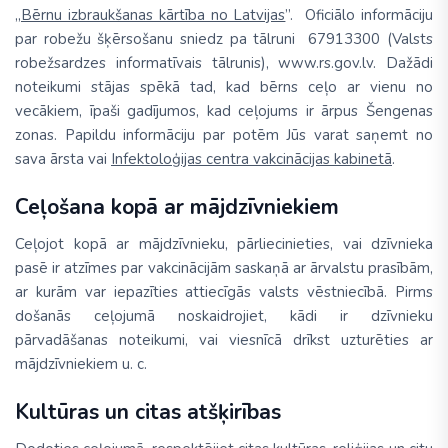
„
Bērnu izbraukšanas kārtība no Latvijas
”. Oficiālo informāciju
par robežu šķērsošanu sniedz pa tālruni 67913300 (Valsts
robežsardzes informatīvais tālrunis), www.rs.gov.lv. Dažādi
noteikumi stājas spēkā tad, kad bērns ceļo ar vienu no
vecākiem, īpaši gadījumos, kad ceļojums ir ārpus Šengenas
zonas. Papildu informāciju par potēm Jūs varat saņemt no
sava ārsta vai
Infektoloģijas centra vakcinācijas kabinetā
.
Ceļošana kopā ar mājdzīvniekiem
Ceļojot kopā ar mājdzīvnieku, pārliecinieties, vai dzīvnieka
pasē ir atzīmes par vakcinācijām saskaņā ar ārvalstu prasībām,
ar kurām var iepazīties attiecīgās valsts vēstniecībā. Pirms
došanās ceļojumā noskaidrojiet, kādi ir dzīvnieku
pārvadāšanas noteikumi, vai viesnīcā drīkst uzturēties ar
mājdzīvniekiem u. c.
Kultūras un citas atšķirības