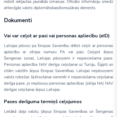
nebūt iekļautas jaunākās izmaiņas. Oficiālo informāciju sniedz
attiecīgās valsts diplomātiskais/konsulārais dienests.
Dokumenti
Vai var ceļot ar pasi vai personas apliecību (eID)
Latvijas pilsoņi pa Eiropas Savienību drīkst ceļot ar personas
apliecību ar sērijas numuru PA vai pasi. Ceļojot ārpus
Šengenas zonas, Latvijas pilsoņiem ir nepieciešama pase.
Personas apliecība NAV derīga ceļošanai uz Turciju, Ēģipti un
citām valstīm ārpus Eiropas Savienības. Latvijas nepilsoņiem
valsts robežas šķērsošanai vienmēr ir nepieciešama ceļošanai
derīga pase, jo nepilsoņu personas apliecības (sērija NA) NAV
derīgas ceļošanai ārpus Latvijas.
Pases derīguma termiņš ceļojumos
Lielākā daļa valstu (ārpus Eiropas Savienības un Šengenas