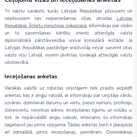
To valstu saraksts, kurās Latvijas Republikas pilsoņiem un
nepilsoņiem nav nepieciešamas vīzas, atrodas
Latvijas
Republikas Ārlietu ministrijas mājaslapā.
Informāciju par vīzām
un to saņemšanas kārtību sniedz attiecīgās valsts
diplomātiskā pārstāvniecība un/vai konsulārā iestāde. Ja
Latvijas Republikas pastāvīgie iedzīvotāji nevar saņemt citas
valsts vīzu Latvijā, viņiem jāvēršas tuvākajā attiecīgās valsts
vēstniecībā.
Ieceļošanas anketas
Vairākās valstīs uz robežas ceļotājiem tiek prasīts aizpildīt
anketas, kas ir angļu valodā, ar informāciju par ceļotāja vārdu,
uzvārdu, dzimšanas datumu un vietu, pases numuru, profesiju,
dzīvesvietu, viesnīcas adresi, ieceļošanas ilgumu un nolūku u.
tml. Ja nepārvaldāt angļu valodu, ieteicams šo informāciju
sagatavot jau pirms ceļojuma. Šādas anketas bieži ir jāaizpilda
arī lidmašīnā pirms ieceļošanas, piemēram, Dominikānas