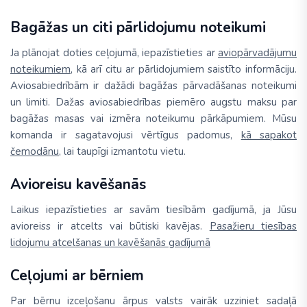
Bagāžas un citi pārlidojumu noteikumi
Ja plānojat doties ceļojumā, iepazīstieties ar
aviopārvadājumu
noteikumiem
, kā arī citu ar pārlidojumiem saistīto informāciju.
Aviosabiedrībām ir dažādi bagāžas pārvadāšanas noteikumi
un limiti. Dažas aviosabiedrības piemēro augstu maksu par
bagāžas masas vai izmēra noteikumu pārkāpumiem. Mūsu
komanda ir sagatavojusi vērtīgus padomus,
kā sapakot
čemodānu
, lai taupīgi izmantotu vietu.
Avioreisu kavēšanās
Laikus iepazīstieties ar savām tiesībām gadījumā, ja Jūsu
avioreiss ir atcelts vai būtiski kavējas.
Pasažieru tiesības
lidojumu atcelšanas un kavēšanās gadījumā
Ceļojumi ar bērniem
Par bērnu izceļošanu ārpus valsts vairāk uzziniet sadaļā