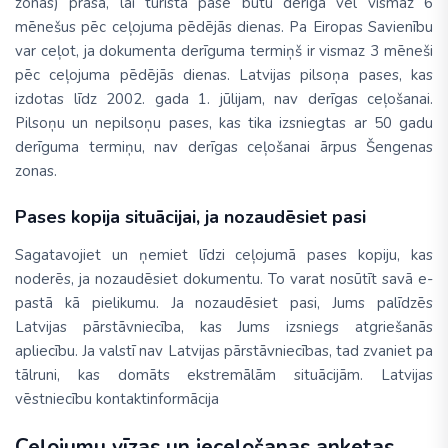
zonas) prasa, lai tūrista pase būtu derīga vēl vismaz 6
mēnešus pēc ceļojuma pēdējās dienas. Pa Eiropas Savienību
var ceļot, ja dokumenta derīguma termiņš ir vismaz 3 mēneši
pēc ceļojuma pēdējās dienas. Latvijas pilsoņa pases, kas
izdotas līdz 2002. gada 1. jūlijam, nav derīgas ceļošanai.
Pilsoņu un nepilsoņu pases, kas tika izsniegtas ar 50 gadu
derīguma termiņu, nav derīgas ceļošanai ārpus Šengenas
zonas.
Pases kopija situācijai, ja nozaudēsiet pasi
Sagatavojiet un ņemiet līdzi ceļojumā pases kopiju, kas
noderēs, ja nozaudēsiet dokumentu. To varat nosūtīt savā e-
pastā kā pielikumu. Ja nozaudēsiet pasi, Jums palīdzēs
Latvijas pārstāvniecība, kas Jums izsniegs atgriešanās
apliecību. Ja valstī nav Latvijas pārstāvniecības, tad zvaniet pa
tālruni, kas domāts ekstremālām situācijām. Latvijas
vēstniecību kontaktinformācija
Ceļojumu vīzas un ieceļošanas anketas