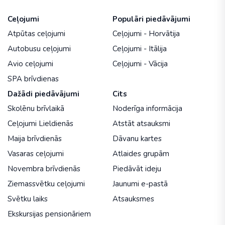
Ceļojumi
Populāri piedāvājumi
Atpūtas ceļojumi
Ceļojumi - Horvātija
Autobusu ceļojumi
Ceļojumi - Itālija
Avio ceļojumi
Ceļojumi - Vācija
SPA brīvdienas
Dažādi piedāvājumi
Cits
Skolēnu brīvlaikā
Noderīga informācija
Ceļojumi Lieldienās
Atstāt atsauksmi
Maija brīvdienās
Dāvanu kartes
Vasaras ceļojumi
Atlaides grupām
Novembra brīvdienās
Piedāvāt ideju
Ziemassvētku ceļojumi
Jaunumi e-pastā
Svētku laiks
Atsauksmes
Ekskursijas pensionāriem