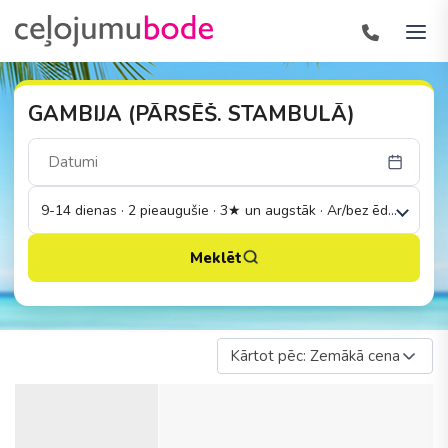
GAMBIJA (PĀRSĒŠ. STAMBULĀ)
9-14 dienas · 2 pieaugušie · 3★ un augstāk · Ar/bez ēdināšanas
Meklēt
Kārtot pēc: Zemākā cena