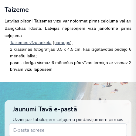
Taizeme
Latvijas pilsoņi Taizemes vīzu var noformēt pirms ceļojuma vai arī
Bangkokas lidostā. Latvijas nepilsoņiem vīza jānoformē pirms
ceļojuma.
Taizemes vīzu anketa
(
paraugs
);
2 krāsainas fotogrāfijas 3.5 x 4.5 cm, kas izgatavotas pēdējo 6
mēnešu laikā;
pase - derīga vismaz 6 mēnešus pēc vīzas termiņa ar vismaz 2
brīvām vīzu lappusēm
Jaunumi Tavā e-pastā
Uzzini par labākajiem ceļojumu piedāvājumiem pirmais