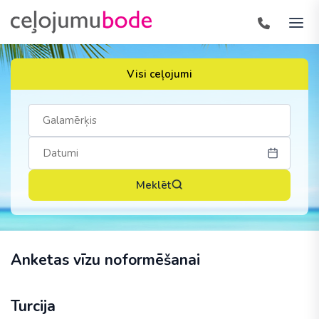
Visi ceļojumi
Meklēt
Anketas vīzu noformēšanai
Turcija