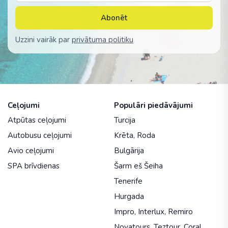
Abonēt
Uzzini vairāk par
privātuma politiku
Ceļojumi
Populāri piedāvājumi
Atpūtas ceļojumi
Turcija
Autobusu ceļojumi
Krēta
,
Roda
Avio ceļojumi
Bulgārija
SPA brīvdienas
Šarm eš Šeiha
Tenerife
Hurgada
Impro
,
Interlux
,
Remiro
Novatours
,
Teztour
,
Coral