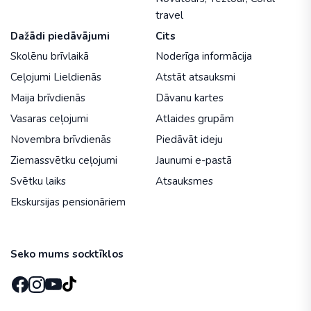
travel
Dažādi piedāvājumi
Cits
Skolēnu brīvlaikā
Noderīga informācija
Ceļojumi Lieldienās
Atstāt atsauksmi
Maija brīvdienās
Dāvanu kartes
Vasaras ceļojumi
Atlaides grupām
Novembra brīvdienās
Piedāvāt ideju
Ziemassvētku ceļojumi
Jaunumi e-pastā
Svētku laiks
Atsauksmes
Ekskursijas pensionāriem
Seko mums socktīklos