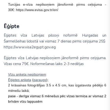
Turcijas e-vīza nepilsoņiem jānoformē pirms ceļojuma -
30€: https://www.evisa.gov.tr/en/
Ēģipte
Ēģiptes vīza Latvijas pilsoņi noformē Hurgadas un
Šarmelšeihas lidostā vai vismaz 7 dienas pirms ceļojuma 25$
https://www.visa2egypt.gov.eg
Ēģiptes vīza Latvijas nepilsoņiem jānoformē pirms ceļojuma.
Vīzas cena 75€. Noformešanas laiks 2-3 nedēļas
Vīzu anketa nepilsoņiem
Ēģiptes anketa
(
paraugs
);
2 krāsainas fotogrāfijas 3.5 x 4.5 cm, kas izgatavota pēdējo 6
mēnešu laikā;
pase - derīga vismaz 6 mēnešus pēc vīzas termiņa ar vismaz 2
brīvām vīzu lappusēm