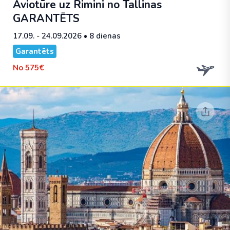
Aviotūre uz Rimini no Tallinas
GARANTĒTS
17.09. - 24.09.2026
• 8 dienas
Garantēts
No
575€