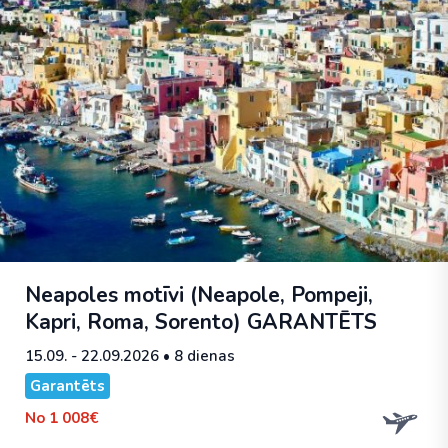
Neapoles motīvi (Neapole, Pompeji,
Kapri, Roma, Sorento)
GARANTĒTS
15.09. - 22.09.2026
• 8 dienas
Garantēts
No
1 008€