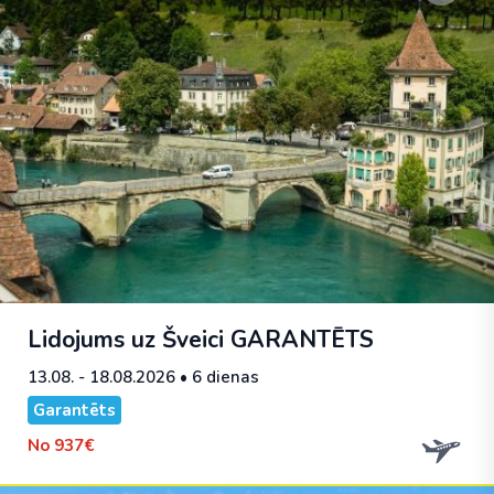
Lidojums uz Šveici
GARANTĒTS
13.08. - 18.08.2026
• 6 dienas
Garantēts
No
937€