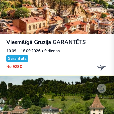
Viesmīlīgā Gruzija
GARANTĒTS
10.09. - 18.09.2026
• 9 dienas
Garantēts
No
928€