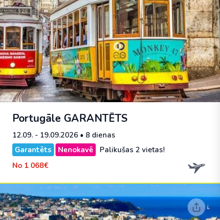
Portugāle
GARANTĒTS
12.09. - 19.09.2026
• 8 dienas
Garantēts
Nenokavē
Palikušas 2 vietas!
No
1 068€