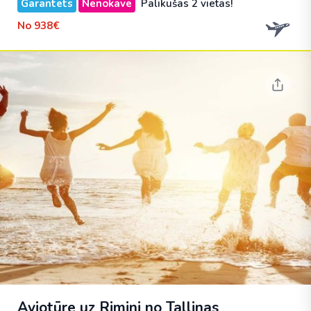
Garantēts
Nenokavē
Palikušas 2 vietas!
No
938€
Aviotūre uz Rimini no Tallinas