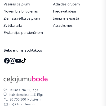
Vasaras ceļojumi
Atlaides grupām
Novembra brīvdienās
Piedāvāt ideju
Ziemassvētku ceļojumi
Jaunumi e-pastā
Svētku laiks
Atsauksmes
Ekskursijas pensionāriem
Seko mums socktīklos
Tallinas iela 30, Rīga
Kalnciema iela 116, Rīga
20 700 300
Noteikumi
cb@cb.lv
Rekvizīti