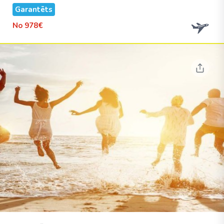
Garantēts
No
978€