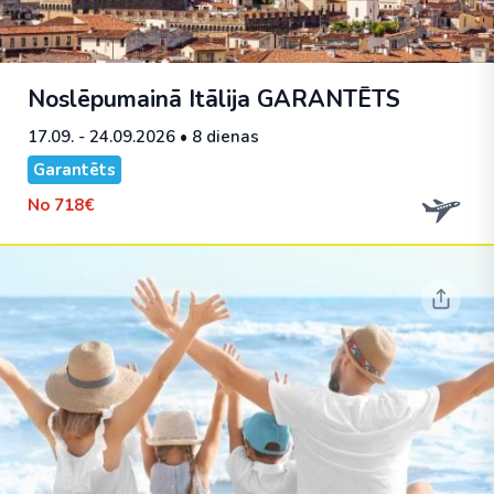
Noslēpumainā Itālija
GARANTĒTS
17.09. - 24.09.2026
• 8 dienas
Garantēts
No
718€