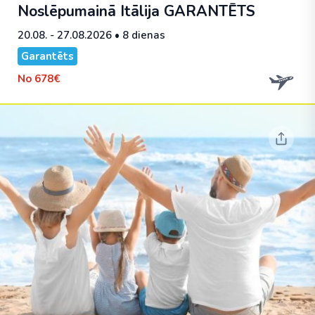
Noslēpumainā Itālija
GARANTĒTS
20.08. - 27.08.2026
• 8 dienas
Garantēts
No
678€