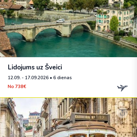
Lidojums uz Šveici
12.09. - 17.09.2026
• 6 dienas
No
738€