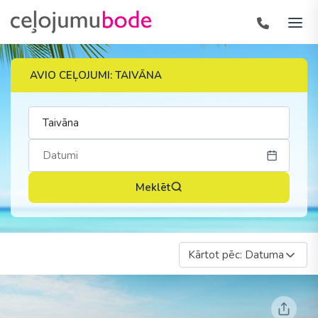
AVIO CEĻOJUMI: TAIVĀNA
Meklēt
Kārtot pēc: Datuma