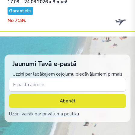
17.09. - 24.09.2026
• 8 дней
Garantēts
No
718€
Jaunumi Tavā e-pastā
Uzzini par labākajiem ceļojumu piedāvājumiem pirmais
Abonēt
Uzzini vairāk par
privātuma politiku