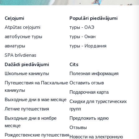
Ceļojumi
Populāri piedāvājumi
Atpūtas ceļojumi
туры - ОАЭ
автобусные туры
туры - Оман
авиатуры
туры - Иордания
SPA brīvdienas
Dažādi piedāvājumi
Cits
Школьные каникулы
Полезная информация
Путешествия на Пасхальные
Оставить отзыв
каникулы
Подарочная карта
Выходные дни в мае месяце
Скидки для туристических
Летние путешествия
групп
Выходные дни в ноябре
Предложить идею
месяце
Отзывы
Рождественские путешествия
Новости на электронную