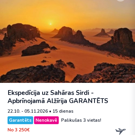
Ekspedīcija uz Sahāras Sirdi -
Apbrīnojamā Alžīrija
GARANTĒTS
22.10. - 05.11.2026
• 15 dienas
Garantēts
Nenokavē
Palikušas 3 vietas!
No
3 250€