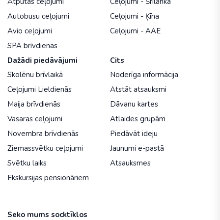
Atpūtas ceļojumi
Ceļojumi - Šrilanka
Autobusu ceļojumi
Ceļojumi - Ķīna
Avio ceļojumi
Ceļojumi - AAE
SPA brīvdienas
Dažādi piedāvājumi
Cits
Skolēnu brīvlaikā
Noderīga informācija
Ceļojumi Lieldienās
Atstāt atsauksmi
Maija brīvdienās
Dāvanu kartes
Vasaras ceļojumi
Atlaides grupām
Novembra brīvdienās
Piedāvāt ideju
Ziemassvētku ceļojumi
Jaunumi e-pastā
Svētku laiks
Atsauksmes
Ekskursijas pensionāriem
Seko mums socktīklos