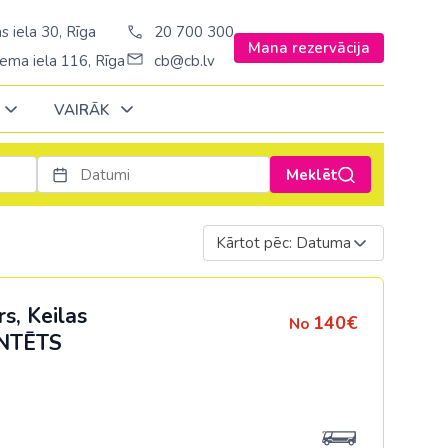
s iela 30, Rīga
20 700 300
Mana rezervācija
ema iela 116, Rīga
cb@cb.lv
VAIRĀK
Meklēt
Decembrī
Decembrī
Decembrī
Janvārī
Janvārī
Janvārī
Kārtot pēc: Datuma
Amerika
Amerika
Šveice
Stambulā)
Argentīna
Turcija
s, Keilas
140€
No
š. Stambulā/
ASV
NTĒTS
Ungārija
ēš. Stambulā)
Brazīlija
Vācija
sēš. Stambulā)
Dominikānas republika
Zviedrija
Kanāda