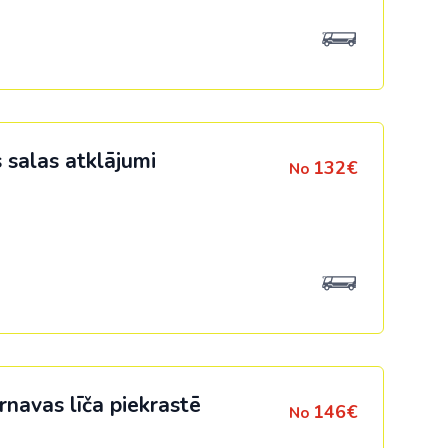
 salas atklājumi
132€
No
navas līča piekrastē
146€
No