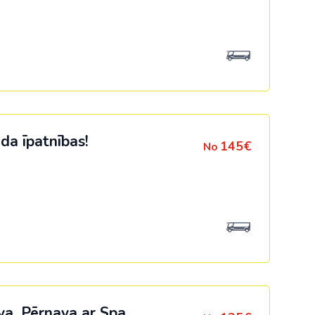
a īpatnības!
145€
No
ava, Pērnava ar Spa