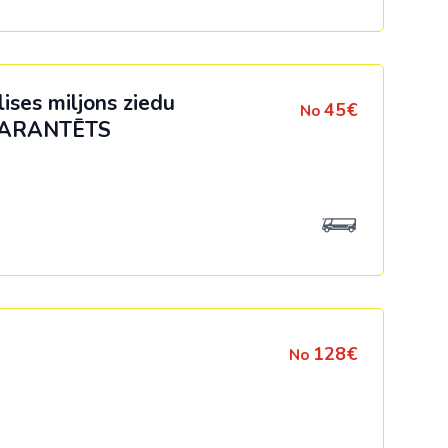
ses miljons ziedu
45€
No
ARANTĒTS
128€
No