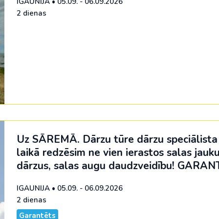
IGAUNIJA
•
05.09. - 06.09.2026
2 dienas
Uz SĀREMĀ. Dārzu tūre dārzu speciālista
laikā redzēsim ne vien ierastos salas jauk
dārzus, salas augu daudzveidību!
GARAN
IGAUNIJA
•
05.09. - 06.09.2026
2 dienas
Garantēts