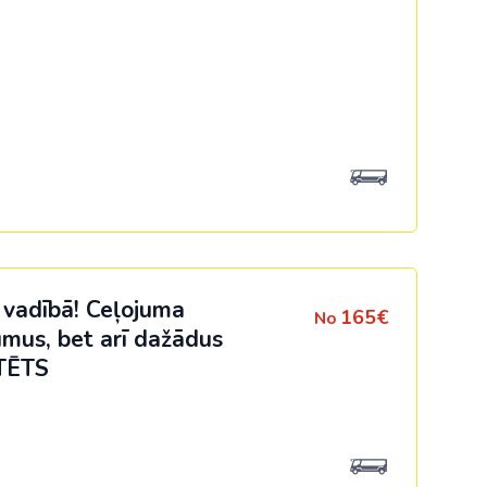
 vadībā! Ceļojuma
165€
No
umus, bet arī dažādus
TĒTS