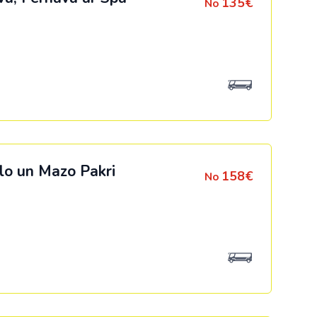
135€
No
lo un Mazo Pakri
158€
No