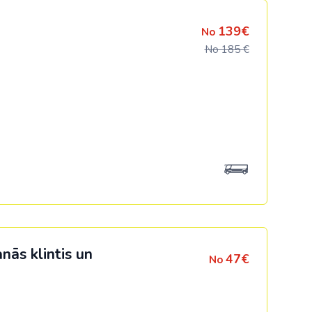
139€
No
No 185 €
nās klintis un
47€
No