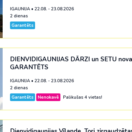
Malaizija
IGAUNIJA
•
22.08. - 23.08.2026
Nepāla
2 dienas
Garantēts
Omāna
Saūda Arābija
Singapūra
DIENVIDIGAUNIJAS DĀRZI un SETU novad
Šrilanka
GARANTĒTS
Tadžikistāna
IGAUNIJA
•
22.08. - 23.08.2026
Taizeme
2 dienas
Uzbekistāna
Garantēts
Nenokavē
Palikušas 4 vietas!
Vjetnama
Dienvidigaunijas Vīlande, Tori zirgaudzēt