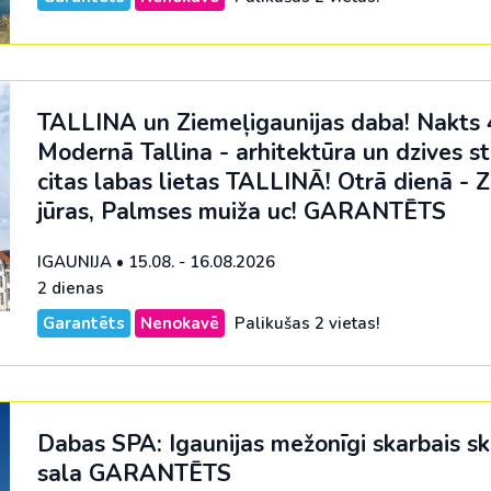
nde
Spānija
na
No Viļņas: Hurgada
Kenija
Dienvidkoreja
No Viļņas: Šarm el Šeiha
Maroka
Filipīnas
TALLINA un Ziemeļigaunijas daba! Nakts 4
Tunisija
Seišelu salas
Indija
Modernā Tallina - arhitektūra un dzives sti
Zanzibāra (pārsēš. Stambulā)
Senegāla
Indonēzija
citas labas lietas TALLINĀ! Otrā dienā - Z
jūras, Palmses muiža uc!
GARANTĒTS
Tanzānija
Japāna
M
Jaunzēlande
IGAUNIJA
•
15.08. - 16.08.2026
2 dienas
Jordānija
Garantēts
Nenokavē
Palikušas 2 vietas!
Kambodža
Kazahstāna
Ķīna
Dabas SPA: Igaunijas mežonīgi skarbais s
Kirgizstāna
sala
GARANTĒTS