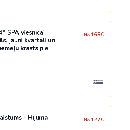
Kolumbija
Kostarika
* SPA viesnīcā!
Meksika
165€
No
ls, jauni kvartāli un
Panama
iemeļu krasts pie
kaistums - Hījumā
127€
No