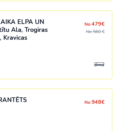
LAIKA ELPA UN
479€
No
ītu Ala, Trogiras
No 560 €
, Kravicas
RANTĒTS
948€
No