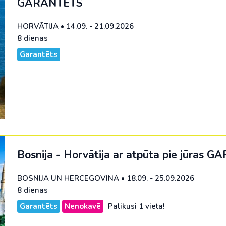
GARANTĒTS
HORVĀTIJA
•
14.09. - 21.09.2026
8 dienas
Garantēts
Bosnija - Horvātija ar atpūta pie jūras
GA
BOSNIJA UN HERCEGOVINA
•
18.09. - 25.09.2026
8 dienas
Garantēts
Nenokavē
Palikusi 1 vieta!