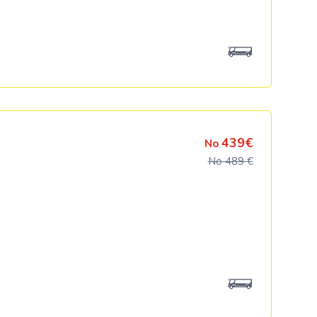
Kolumbija
Kostarika
Meksika
Panama
439€
No
No 489 €