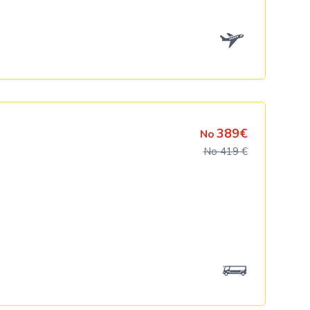
389€
No
No 419 €