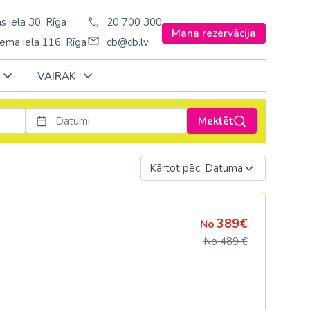
s iela 30, Rīga
20 700 300
Mana rezervācija
ema iela 116, Rīga
cb@cb.lv
VAIRĀK
Meklēt
Decembrī
Decembrī
Decembrī
Janvārī
Janvārī
Janvārī
Kārtot pēc: Datuma
Amerika
Amerika
Ungārija
Stambulā)
Argentīna
Vācija
389€
No
š. Stambulā/
ASV
Zviedrija
No 489 €
ēš. Stambulā)
Brazīlija
sēš. Stambulā)
Dominikānas republika
Kanāda