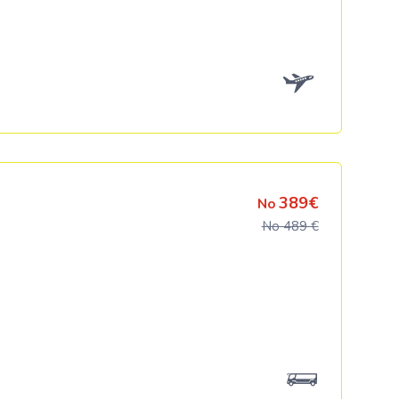
389€
No
No 489 €