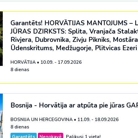
Malaizija
Nepāla
Garantēts! HORVĀTIJAS MANTOJUMS – 
Omāna
JŪRAS DZIRKSTS: Splita, Vranjača Stalakt
Rivjera, Dubrovnika, Zivju Pikniks, Mostāra
Saūda Arābija
Ūdenskritums, Medžugorje, Plitvicas Ezeri
Singapūra
HORVĀTIJA
•
10.09. - 17.09.2026
Šrilanka
8 dienas
Tadžikistāna
Taizeme
Uzbekistāna
Bosnija - Horvātija ar atpūta pie jūras
GA
Vjetnama
BOSNIJA UN HERCEGOVINA
•
11.09. - 18.09.2026
8 dienas
Garantēts
Nenokavē
Palikusi 1 vieta!