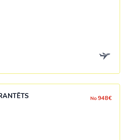
RANTĒTS
948€
No