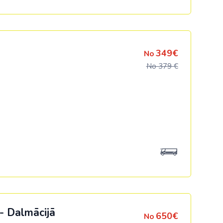
349€
No
No 379 €
 - Dalmācijā
650€
No