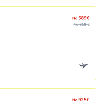
589€
No
No 619 €
925€
No