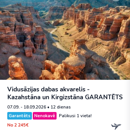
Vidusāzijas dabas akvarelis -
Kazahstāna un Kirgizstāna
GARANTĒTS
07.09. - 18.09.2026
• 12 dienas
Garantēts
Nenokavē
Palikusi 1 vieta!
No
2 245€