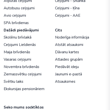
Atpūtas ceļojumi
Ceļojumi - Šrilanka
Autobusu ceļojumi
Ceļojumi - Ķīna
Avio ceļojumi
Ceļojumi - AAE
SPA brīvdienas
Dažādi piedāvājumi
Cits
Skolēnu brīvlaikā
Noderīga informācija
Ceļojumi Lieldienās
Atstāt atsauksmi
Maija brīvdienās
Dāvanu kartes
Vasaras ceļojumi
Atlaides grupām
Novembra brīvdienās
Piedāvāt ideju
Ziemassvētku ceļojumi
Jaunumi e-pastā
Svētku laiks
Atsauksmes
Ekskursijas pensionāriem
Seko mums socktīklos