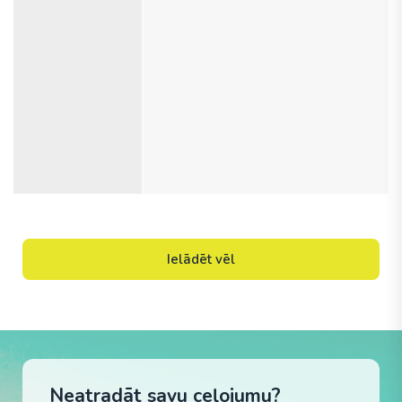
Ielādēt vēl
Neatradāt savu ceļojumu?