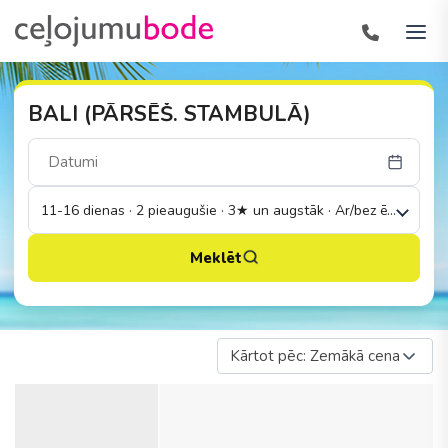
BALI (PĀRSĒŠ. STAMBULĀ)
11-16 dienas · 2 pieaugušie · 3★ un augstāk · Ar/bez ēdināšana
Meklēt
Kārtot pēc: Zemākā cena