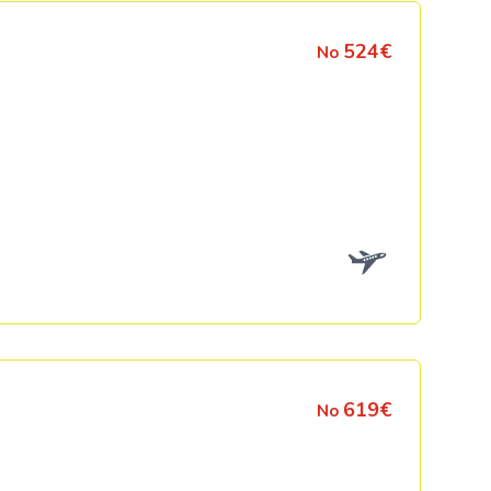
524€
No
619€
No