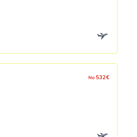
532€
No