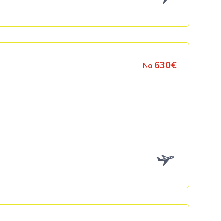
630€
No