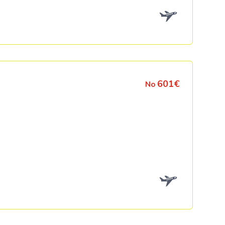
601€
No