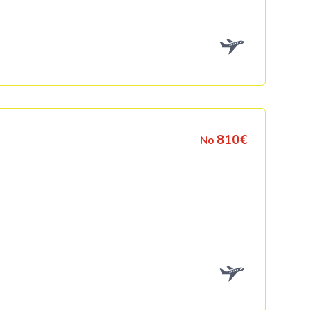
Kolumbija
Kostarika
Meksika
Panama
810€
No