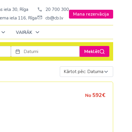
s iela 30, Rīga
20 700 300
Mana rezervācija
ema iela 116, Rīga
cb@cb.lv
VAIRĀK
Meklēt
Decembrī
Decembrī
Decembrī
Janvārī
Janvārī
Janvārī
Kārtot pēc: Datuma
Amerika
Amerika
Ungārija
Stambulā)
Argentīna
Vācija
592€
No
š. Stambulā/
ASV
Zviedrija
ēš. Stambulā)
Brazīlija
sēš. Stambulā)
Dominikānas republika
Kanāda