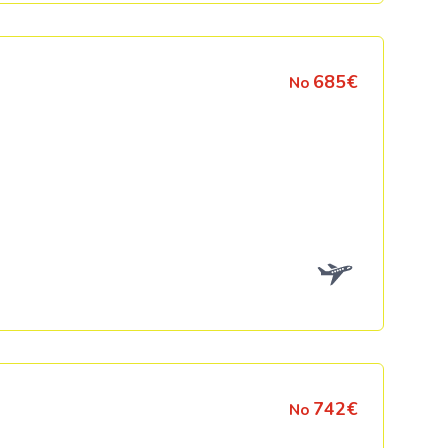
685€
No
742€
No