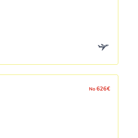
626€
No