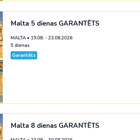
Malaizija
Nepāla
Malta 5 dienas
GARANTĒTS
Omāna
MALTA
•
19.08. - 23.08.2026
Saūda Arābija
5 dienas
Singapūra
Garantēts
Šrilanka
Tadžikistāna
Taizeme
Uzbekistāna
Vjetnama
Malta 8 dienas
GARANTĒTS
MALTA
•
23.08. - 30.08.2026