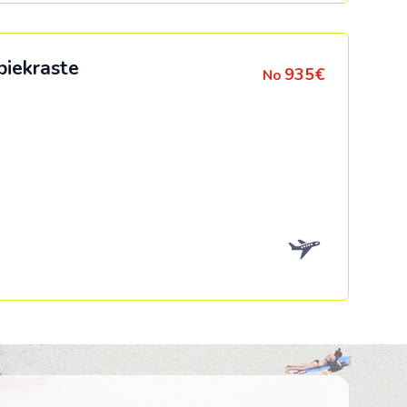
piekraste
935€
No