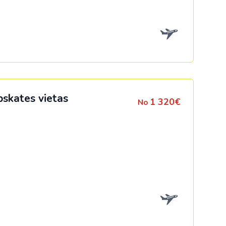
Kolumbija
Kostarika
Meksika
Panama
pskates vietas
1 320€
No