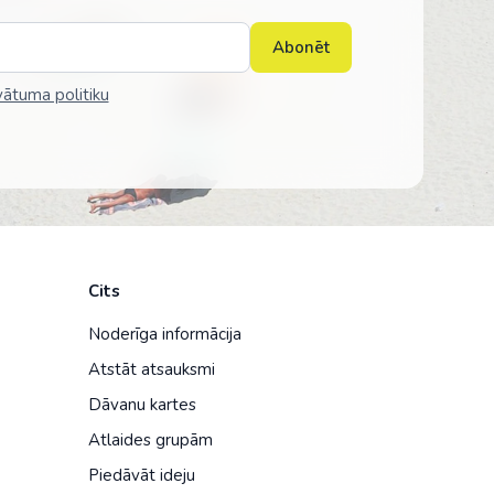
Abonēt
vātuma politiku
Cits
Noderīga informācija
Atstāt atsauksmi
Dāvanu kartes
Atlaides grupām
Piedāvāt ideju