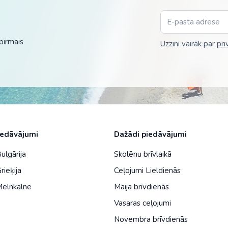
pirmais
Uzzini vairāk par
pri
iedāvājumi
Dažādi piedāvājumi
ulgārija
Skolēnu brīvlaikā
rieķija
Ceļojumi Lieldienās
Melnkalne
Maija brīvdienās
Vasaras ceļojumi
Novembra brīvdienās