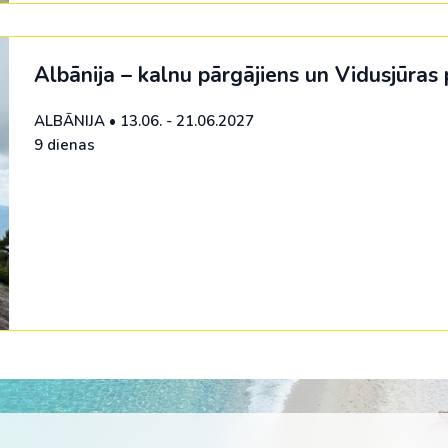
Malaizija
Nepāla
Albānija – kalnu pārgājiens un Vidusjūras 
Omāna
ALBĀNIJA
•
13.06. - 21.06.2027
Saūda Arābija
9 dienas
Singapūra
Šrilanka
Tadžikistāna
Taizeme
Uzbekistāna
Vjetnama