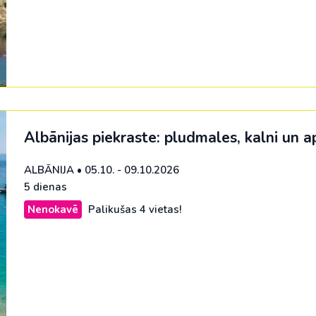
ja
Šveice
na
No Viļņas: Hurgada
Kenija
Dienvidkoreja
Turcija
No Viļņas: Šarm el Šeiha
Maroka
Filipīnas
Tunisija
Seišelu salas
Indija
Zanzibāra (pārsēš. Stambulā)
Senegāla
Indonēzija
Tanzānija
Japāna
Albānijas piekraste: pludmales, kalni un a
M
Jaunzēlande
ALBĀNIJA
•
05.10. - 09.10.2026
5 dienas
Jordānija
Nenokavē
Palikušas 4 vietas!
Kambodža
Kazahstāna
Ķīna
Kirgizstāna