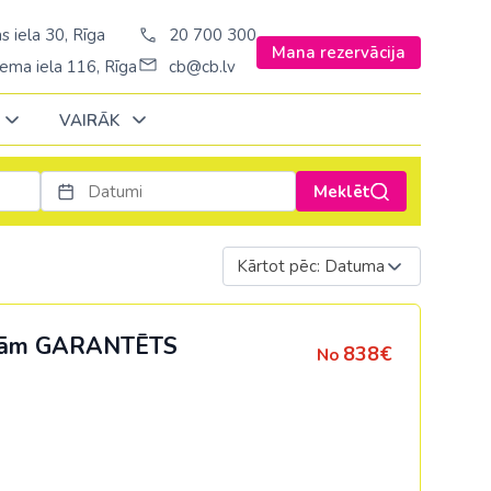
s iela 30, Rīga
20 700 300
Mana rezervācija
ema iela 116, Rīga
cb@cb.lv
VAIRĀK
Meklēt
Decembrī
Decembrī
Decembrī
Janvārī
Janvārī
Janvārī
Kārtot pēc: Datuma
Amerika
Amerika
Ungārija
Stambulā)
Argentīna
Vācija
ijām
GARANTĒTS
838€
No
š. Stambulā/
ASV
Zviedrija
ēš. Stambulā)
Brazīlija
sēš. Stambulā)
Dominikānas republika
Kanāda