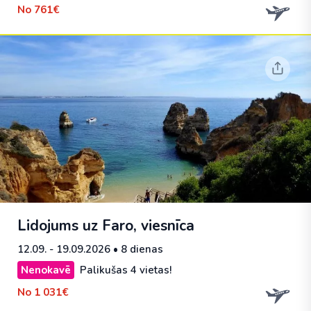
No
761€
Lidojums uz Faro, viesnīca
12.09. - 19.09.2026
• 8 dienas
Nenokavē
Palikušas 4 vietas!
No
1 031€