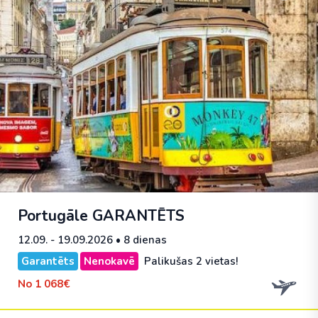
Portugāle
GARANTĒTS
12.09. - 19.09.2026
• 8 dienas
Garantēts
Nenokavē
Palikušas 2 vietas!
No
1 068€