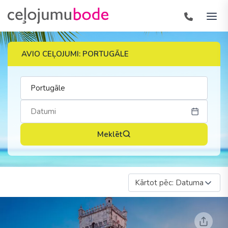
AVIO CEĻOJUMI: PORTUGĀLE
Meklēt
Kārtot pēc: Datuma