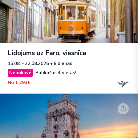
Lidojums uz Faro, viesnīca
15.08. - 22.08.2026
• 8 dienas
Nenokavē
Palikušas 4 vietas!
No
1 293€