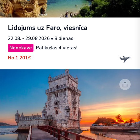
Lidojums uz Faro, viesnīca
22.08. - 29.08.2026
• 8 dienas
Nenokavē
Palikušas 4 vietas!
No
1 201€