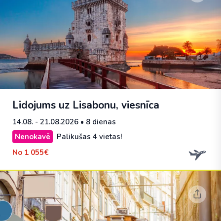
Lidojums uz Lisabonu, viesnīca
14.08. - 21.08.2026
• 8 dienas
Nenokavē
Palikušas 4 vietas!
No
1 055€