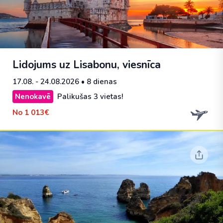
Lidojums uz Lisabonu, viesnīca
17.08. - 24.08.2026
• 8 dienas
Nenokavē
Palikušas 3 vietas!
No
1 013€