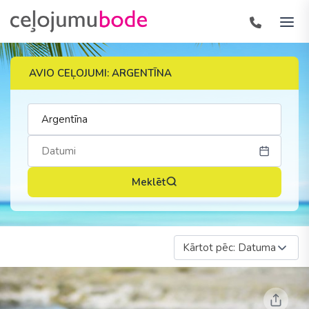
AVIO CEĻOJUMI: ARGENTĪNA
Meklēt
Kārtot pēc: Datuma