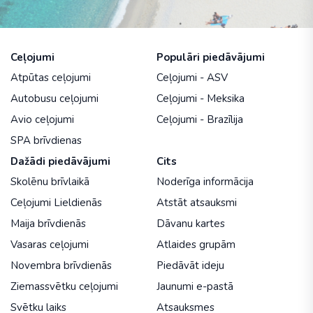
Ceļojumi
Populāri piedāvājumi
Atpūtas ceļojumi
Ceļojumi - ASV
Autobusu ceļojumi
Ceļojumi - Meksika
Avio ceļojumi
Ceļojumi - Brazīlija
SPA brīvdienas
Dažādi piedāvājumi
Cits
Skolēnu brīvlaikā
Noderīga informācija
Ceļojumi Lieldienās
Atstāt atsauksmi
Maija brīvdienās
Dāvanu kartes
Vasaras ceļojumi
Atlaides grupām
Novembra brīvdienās
Piedāvāt ideju
Ziemassvētku ceļojumi
Jaunumi e-pastā
Svētku laiks
Atsauksmes