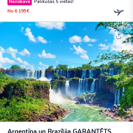
Nenokavē
Palikušas 5 vietas!
No
6 195€
Argentīna un Brazīlija
GARANTĒTS