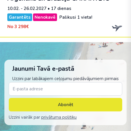
10.02. - 26.02.2027
• 17 dienas
Garantēts
Nenokavē
Palikusi 1 vieta!
No
3 298€
Jaunumi Tavā e-pastā
Uzzini par labākajiem ceļojumu piedāvājumiem pirmais
Abonēt
Uzzini vairāk par
privātuma politiku