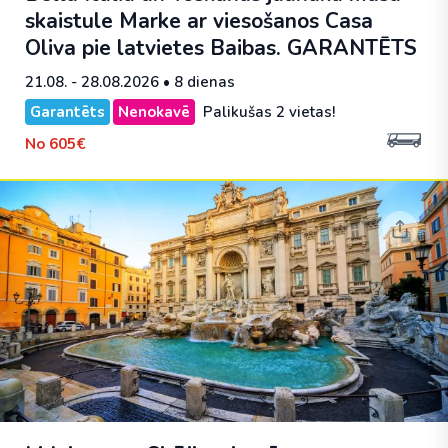
skaistule Marke ar viesošanos Casa
Oliva pie latvietes Baibas.
GARANTĒTS
21.08. - 28.08.2026
• 8 dienas
Garantēts
Nenokavē
Palikušas 2 vietas!
No
605€