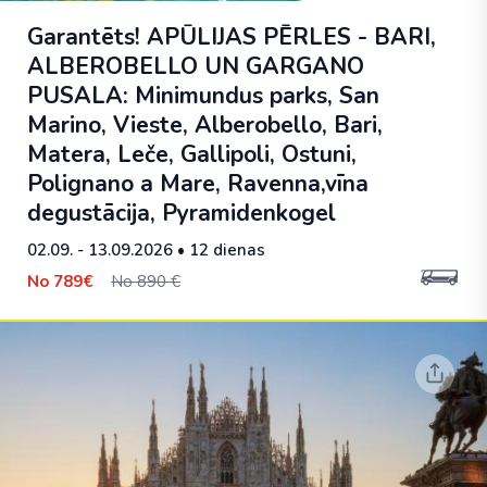
Garantēts! APŪLIJAS PĒRLES - BARI,
ALBEROBELLO UN GARGANO
PUSALA: Minimundus parks, San
Marino, Vieste, Alberobello, Bari,
Matera, Leče, Gallipoli, Ostuni,
Polignano a Mare, Ravenna,vīna
degustācija, Pyramidenkogel
02.09. - 13.09.2026
• 12 dienas
No
789€
No 890 €