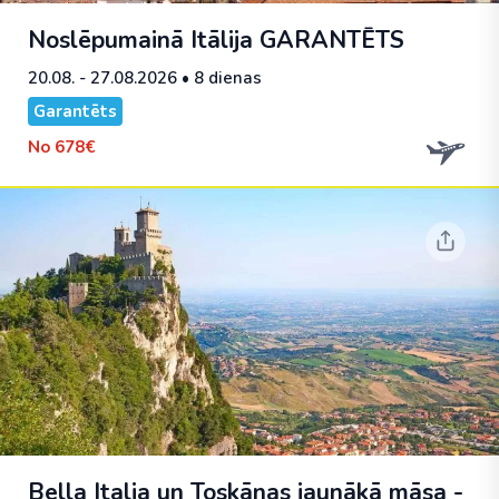
Noslēpumainā Itālija
GARANTĒTS
20.08. - 27.08.2026
• 8 dienas
Garantēts
No
678€
Bella Italia un Toskānas jaunākā māsa -