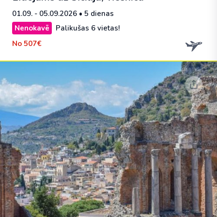
01.09. - 05.09.2026
• 5 dienas
Nenokavē
Palikušas 6 vietas!
No
507€