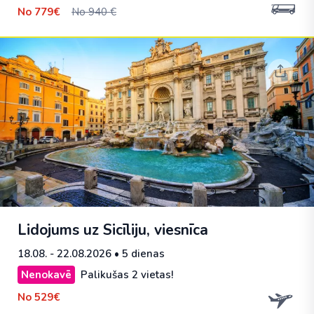
No
779€
No 940 €
Lidojums uz Sicīliju, viesnīca
18.08. - 22.08.2026
• 5 dienas
Nenokavē
Palikušas 2 vietas!
No
529€