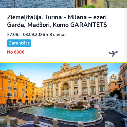
Ziemeļitālija. Turīna - Milāna – ezeri
Garda, Madžori, Komo
GARANTĒTS
27.08. - 03.09.2026
• 8 dienas
Garantēts
No
698€