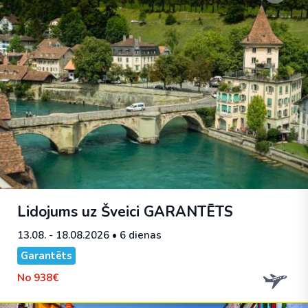
Lidojums uz Šveici
GARANTĒTS
13.08. - 18.08.2026
• 6 dienas
Garantēts
No
938€