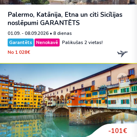
Palermo, Katānija, Etna un citi Sicīlijas
noslēpumi
GARANTĒTS
01.09. - 08.09.2026
• 8 dienas
Garantēts
Nenokavē
Palikušas 2 vietas!
No
1 028€
-101€