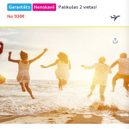
Garantēts
Nenokavē
Palikušas 2 vietas!
No
938€