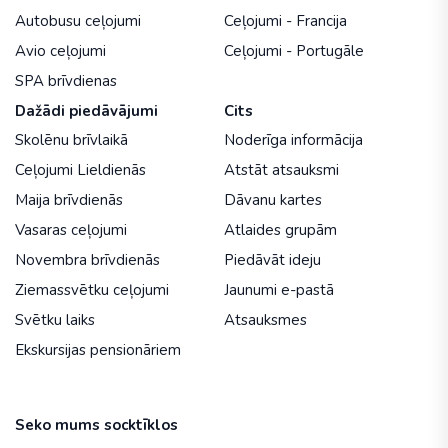
Autobusu ceļojumi
Ceļojumi - Francija
Avio ceļojumi
Ceļojumi - Portugāle
SPA brīvdienas
Dažādi piedāvājumi
Cits
Skolēnu brīvlaikā
Noderīga informācija
Ceļojumi Lieldienās
Atstāt atsauksmi
Maija brīvdienās
Dāvanu kartes
Vasaras ceļojumi
Atlaides grupām
Novembra brīvdienās
Piedāvāt ideju
Ziemassvētku ceļojumi
Jaunumi e-pastā
Svētku laiks
Atsauksmes
Ekskursijas pensionāriem
Seko mums socktīklos