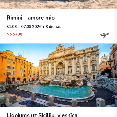
Rimini - amore mio
31.08. - 07.09.2026
• 8 dienas
No
570€
Lidojums uz Sicīliju, viesnīca