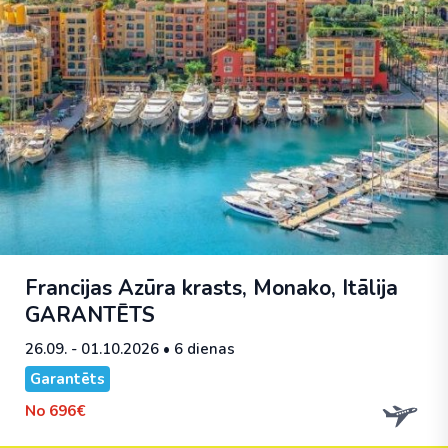
Francijas Azūra krasts, Monako, Itālija
GARANTĒTS
26.09. - 01.10.2026
• 6 dienas
Garantēts
No
696€