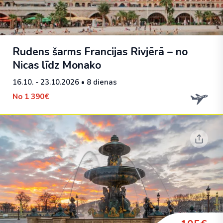
Rudens šarms Francijas Rivjērā – no
Nicas līdz Monako
16.10. - 23.10.2026
• 8 dienas
No
1 390€