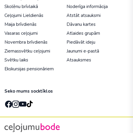
Skolēnu brīvlaikā
Noderīga informācija
Ceļojumi Lieldienās
Atstāt atsauksmi
Maija brīvdienās
Dāvanu kartes
Vasaras ceļojumi
Atlaides grupām
Novembra brīvdienās
Piedāvāt ideju
Ziemassvētku ceļojumi
Jaunumi e-pastā
Svētku laiks
Atsauksmes
Ekskursijas pensionāriem
Seko mums socktīklos