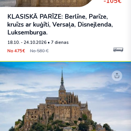
-105€
KLASISKĀ PARĪZE: Berlīne, Parīze,
kruīzs ar kuģīti, Versaļa, Disnejlenda,
Luksemburga.
18.10. - 24.10.2026
• 7 dienas
No
475€
No 580 €