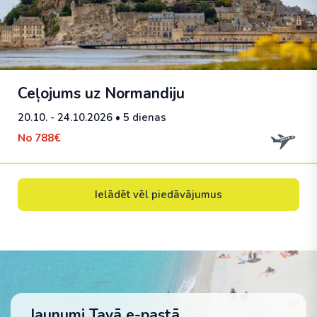
Ceļojums uz Normandiju
20.10. - 24.10.2026
• 5 dienas
No
788€
Ielādēt vēl piedāvājumus
Jaunumi Tavā e-pastā