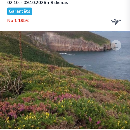
02.10. - 09.10.2026
• 8 dienas
Garantēts
No
1 195€