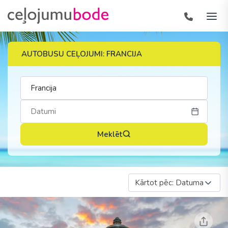
AUTOBUSU CEĻOJUMI: FRANCIJA
Meklēt
Kārtot pēc: Datuma