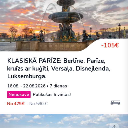
-105€
KLASISKĀ PARĪZE: Berlīne, Parīze,
kruīzs ar kuģīti, Versaļa, Disnejlenda,
Luksemburga.
16.08. - 22.08.2026
• 7 dienas
Nenokavē
Palikušas 5 vietas!
No
475€
No 580 €