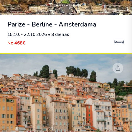
Parīze - Berlīne - Amsterdama
15.10. - 22.10.2026
• 8 dienas
No
468€