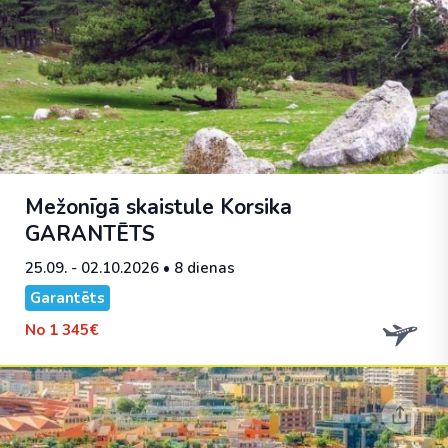
Mežonīgā skaistule Korsika
GARANTĒTS
25.09. - 02.10.2026
• 8 dienas
Garantēts
No
1 345€