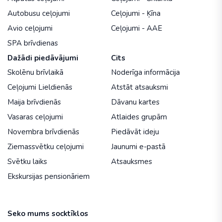
Autobusu ceļojumi
Ceļojumi - Ķīna
Avio ceļojumi
Ceļojumi - AAE
SPA brīvdienas
Dažādi piedāvājumi
Cits
Skolēnu brīvlaikā
Noderīga informācija
Ceļojumi Lieldienās
Atstāt atsauksmi
Maija brīvdienās
Dāvanu kartes
Vasaras ceļojumi
Atlaides grupām
Novembra brīvdienās
Piedāvāt ideju
Ziemassvētku ceļojumi
Jaunumi e-pastā
Svētku laiks
Atsauksmes
Ekskursijas pensionāriem
Seko mums socktīklos