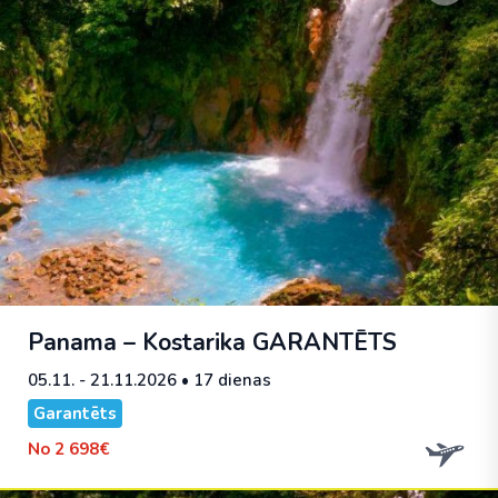
Panama – Kostarika
GARANTĒTS
05.11. - 21.11.2026
• 17 dienas
Garantēts
No
2 698€