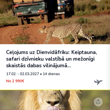
Ceļojums uz Dienvidāfriku: Keiptauna,
safari dzīvnieku valstībā un mežonīgi
skaistās dabas vilinājumā...
17.02. - 02.03.2027
• 14 dienas
No
2 990€