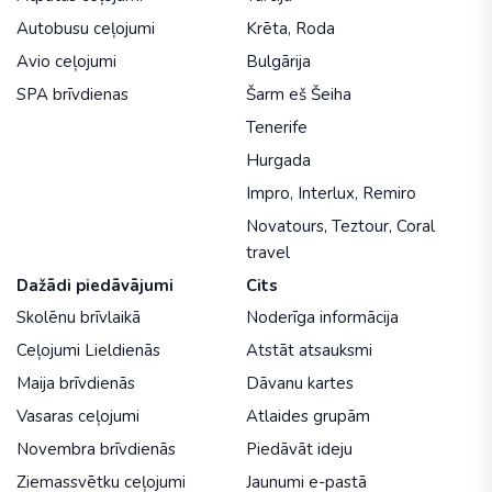
Autobusu ceļojumi
Krēta
,
Roda
Avio ceļojumi
Bulgārija
SPA brīvdienas
Šarm eš Šeiha
Tenerife
Hurgada
Impro
,
Interlux
,
Remiro
Novatours
,
Teztour
,
Coral
travel
Dažādi piedāvājumi
Cits
Skolēnu brīvlaikā
Noderīga informācija
Ceļojumi Lieldienās
Atstāt atsauksmi
Maija brīvdienās
Dāvanu kartes
Vasaras ceļojumi
Atlaides grupām
Novembra brīvdienās
Piedāvāt ideju
Ziemassvētku ceļojumi
Jaunumi e-pastā