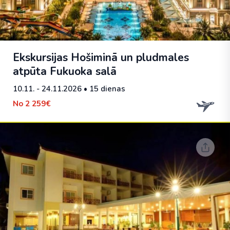
Ekskursijas Hošiminā un pludmales
atpūta Fukuoka salā
10.11. - 24.11.2026
• 15 dienas
No
2 259€