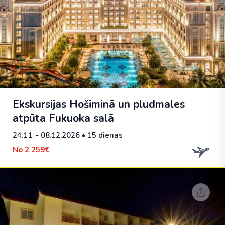
Ekskursijas Hošiminā un pludmales
atpūta Fukuoka salā
24.11. - 08.12.2026
• 15 dienas
No
2 259€