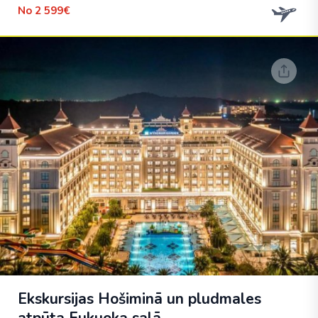
No
2 599€
Ekskursijas Hošiminā un pludmales