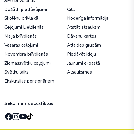
SPA brīvdienas
Dažādi piedāvājumi
Cits
Skolēnu brīvlaikā
Noderīga informācija
Ceļojumi Lieldienās
Atstāt atsauksmi
Maija brīvdienās
Dāvanu kartes
Vasaras ceļojumi
Atlaides grupām
Novembra brīvdienās
Piedāvāt ideju
Ziemassvētku ceļojumi
Jaunumi e-pastā
Svētku laiks
Atsauksmes
Ekskursijas pensionāriem
Seko mums socktīklos