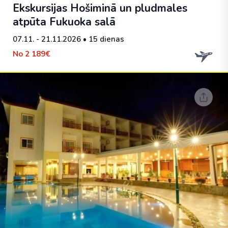
Ekskursijas Hošiminā un pludmales
atpūta Fukuoka salā
07.11. - 21.11.2026
• 15 dienas
No
2 189€