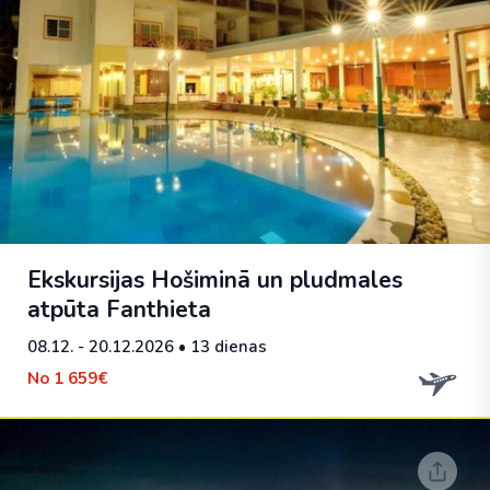
Ekskursijas Hošiminā un pludmales
atpūta Fanthieta
08.12. - 20.12.2026
• 13 dienas
No
1 659€