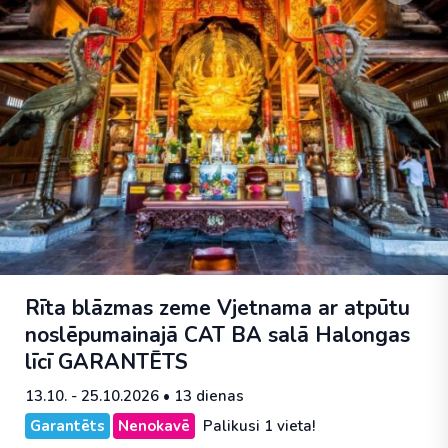
Rīta blāzmas zeme Vjetnama ar atpūtu
noslēpumainajā CAT BA salā Halongas
līcī
GARANTĒTS
13.10. - 25.10.2026
• 13 dienas
Garantēts
Nenokavē
Palikusi 1 vieta!