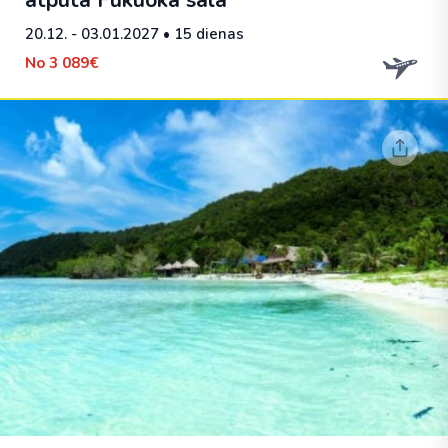
atpūta Fukuoka salā
20.12. - 03.01.2027
• 15 dienas
No
3 089€