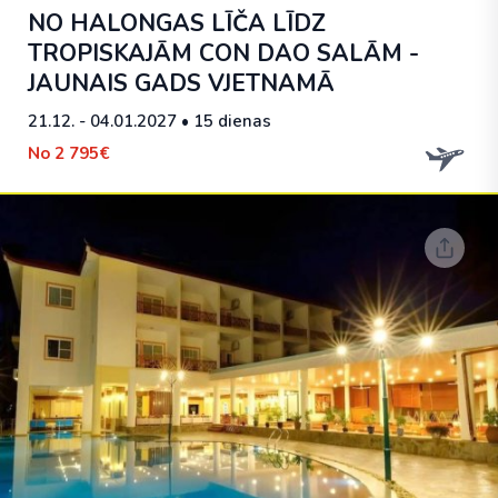
NO HALONGAS LĪČA LĪDZ
TROPISKAJĀM CON DAO SALĀM -
JAUNAIS GADS VJETNAMĀ
21.12. - 04.01.2027
• 15 dienas
No
2 795€