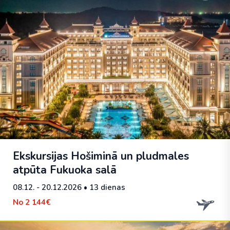
Ekskursijas Hošiminā un pludmales
atpūta Fukuoka salā
08.12. - 20.12.2026
• 13 dienas
No
2 144€