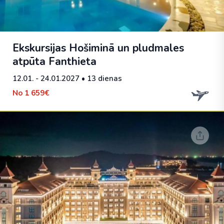
Ekskursijas Hošiminā un pludmales
atpūta Fanthieta
12.01. - 24.01.2027
• 13 dienas
No
1 659€