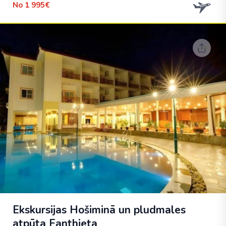
No
1 995€
Ekskursijas Hošiminā un pludmales
atpūta Fanthieta