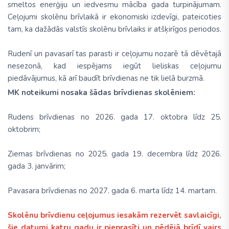
smeltos enerģiju un iedvesmu mācība gada turpinājumam.
Ceļojumi skolēnu brīvlaikā ir ekonomiski izdevīgi, pateicoties
tam, ka dažādās valstīs skolēnu brīvlaiks ir atšķirīgos periodos.
Rudenī un pavasarī tas parasti ir ceļojumu nozarē tā dēvētajā
nesezonā, kad iespējams iegūt lieliskas ceļojumu
piedāvājumus, kā arī baudīt brīvdienas ne tik lielā burzmā.
MK noteikumi nosaka šādas brīvdienas skolēniem:
Rudens brīvdienas no 2026. gada 17. oktobra līdz 25.
oktobrim;
Ziemas brīvdienas no 2025. gada 19. decembra līdz 2026.
gada 3. janvārim;
Pavasara brīvdienas no 2027. gada 6. marta līdz 14. martam.
Skolēnu brīvdienu ceļojumus iesakām rezervēt savlaicīgi,
šie datumi katru gadu ir pieprasīti un pēdējā brīdī vairs