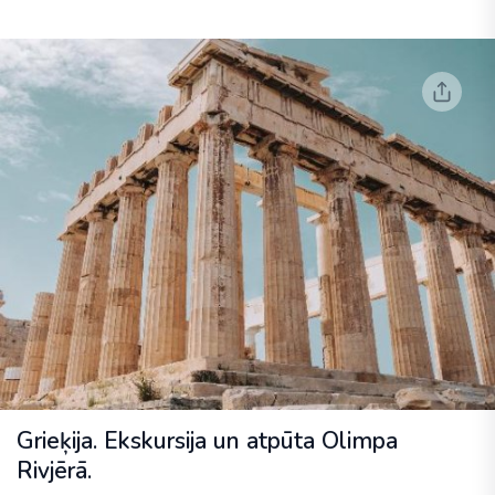
Grieķija. Ekskursija un atpūta Olimpa
Rivjērā.