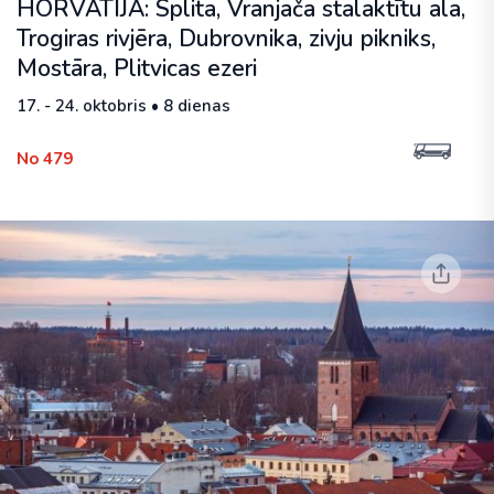
HORVĀTIJĀ: Splita, Vranjača stalaktītu ala,
Trogiras rivjēra, Dubrovnika, zivju pikniks,
Mostāra, Plitvicas ezeri
17. - 24. oktobris • 8 dienas
No 479