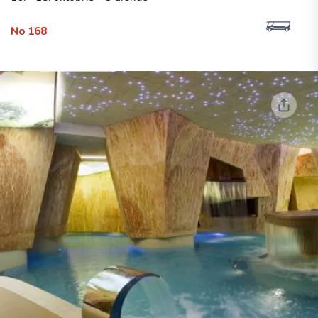
No 168