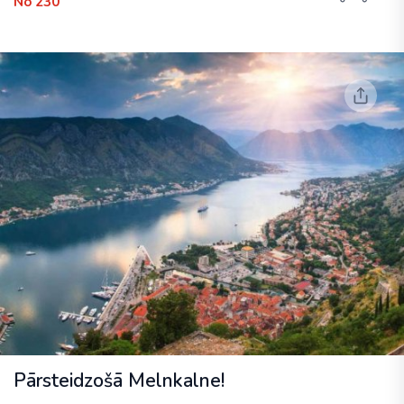
No 230
Pārsteidzošā Melnkalne!