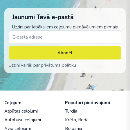
Jaunumi Tavā e-pastā
Uzzini par labākajiem ceļojumu piedāvājumiem pirmais
Abonēt
Uzzini vairāk par
privātuma politiku
Ceļojumi
Populāri piedāvājumi
Atpūtas ceļojumi
Turcija
Autobusu ceļojumi
Krēta
,
Roda
Avio ceļojumi
Bulgārija