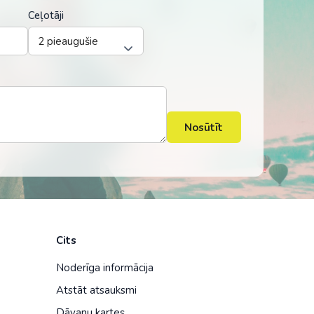
Ceļotāji
Nosūtīt
Cits
Noderīga informācija
Atstāt atsauksmi
Dāvanu kartes