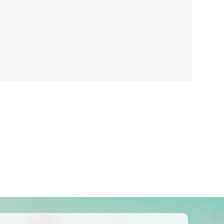
Kolumbija
Kostarika
Meksika
Panama