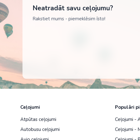
Neatradāt savu ceļojumu?
Rakstiet mums - piemeklēsim īsto!
Ceļojumi
Populāri p
Atpūtas ceļojumi
Ceļojumi -
Autobusu ceļojumi
Ceļojumi - 
Avio ceļojumi
Ceļojumi - B