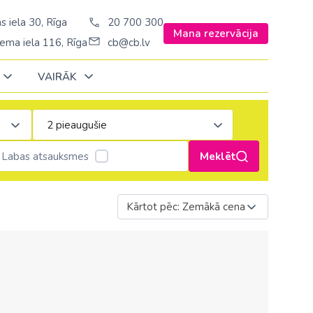
s iela 30, Rīga
20 700 300
Mana rezervācija
ema iela 116, Rīga
cb@cb.lv
VAIRĀK
Decembrī
Decembrī
Decembrī
Janvārī
Janvārī
Janvārī
Labas atsauksmes
Meklēt
Amerika
Amerika
Šveice
Stambulā)
Argentīna
Kārtot pēc: Zemākā cena
Turcija
š. Stambulā/
ASV
Ungārija
ēš. Stambulā)
Brazīlija
Vācija
sēš. Stambulā)
Dominikānas republika
Zviedrija
Kanāda