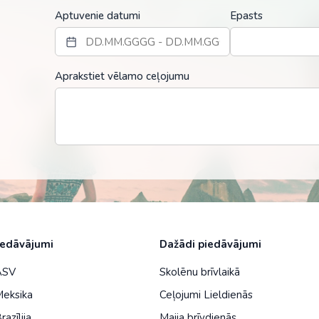
Malaizija
Aptuvenie datumi
Epasts
Nepāla
Omāna
Aprakstiet vēlamo ceļojumu
Saūda Arābija
Singapūra
Šrilanka
Tadžikistāna
Taizeme
Uzbekistāna
iedāvājumi
Dažādi piedāvājumi
Vjetnama
 ASV
Skolēnu brīvlaikā
Meksika
Ceļojumi Lieldienās
razīlija
Maija brīvdienās