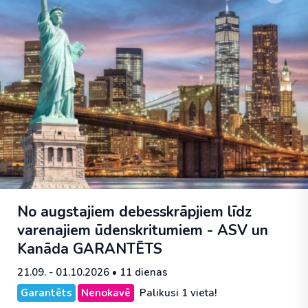
No augstajiem debesskrāpjiem līdz
varenajiem ūdenskritumiem - ASV un
Kanāda
GARANTĒTS
21.09. - 01.10.2026
• 11 dienas
Garantēts
Nenokavē
Palikusi 1 vieta!