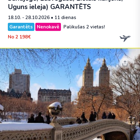
Uguns ieleja)
GARANTĒTS
18.10. - 28.10.2026
• 11 dienas
Garantēts
Nenokavē
Palikušas 2 vietas!
No
2 198€