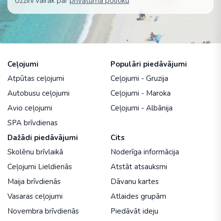
Uzzini vairāk par
privātuma politiku
Ceļojumi
Populāri piedāvājumi
Atpūtas ceļojumi
Ceļojumi - Gruzija
Autobusu ceļojumi
Ceļojumi - Maroka
Avio ceļojumi
Ceļojumi - Albānija
SPA brīvdienas
Dažādi piedāvājumi
Cits
Skolēnu brīvlaikā
Noderīga informācija
Ceļojumi Lieldienās
Atstāt atsauksmi
Maija brīvdienās
Dāvanu kartes
Vasaras ceļojumi
Atlaides grupām
Novembra brīvdienās
Piedāvāt ideju