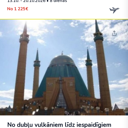
13.10. - 20.10.2026
• 8 dienas
No
1 225€
No dubļu vulkāniem līdz iespaidīgiem