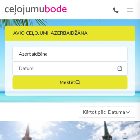
AVIO CEĻOJUMI: AZERBAIDŽĀNA
Meklēt
Kārtot pēc: Datuma