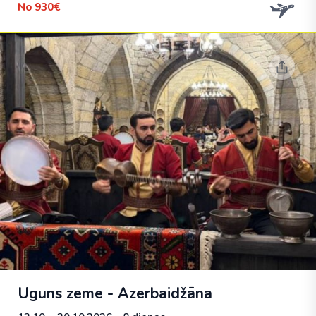
No
930€
Uguns zeme - Azerbaidžāna