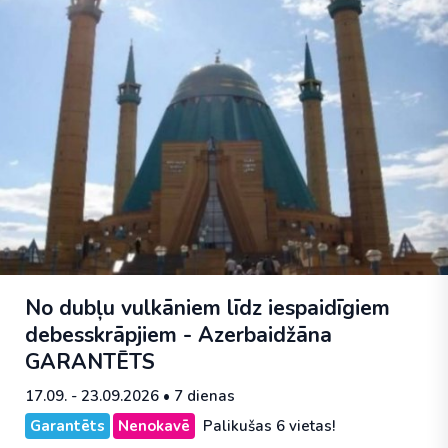
No dubļu vulkāniem līdz iespaidīgiem
debesskrāpjiem - Azerbaidžāna
GARANTĒTS
17.09. - 23.09.2026
• 7 dienas
Garantēts
Nenokavē
Palikušas 6 vietas!