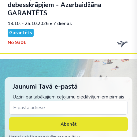
debesskrāpjiem - Azerbaidžāna
GARANTĒTS
19.10. - 25.10.2026
• 7 dienas
Garantēts
No
930€
Jaunumi Tavā e-pastā
Uzzini par labākajiem ceļojumu piedāvājumiem pirmais
Abonēt