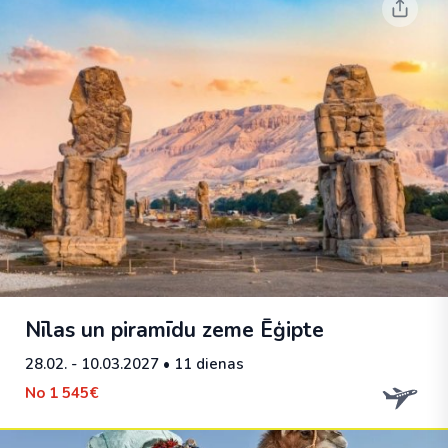
Nīlas un piramīdu zeme Ēģipte
28.02. - 10.03.2027
• 11 dienas
No
1 545€