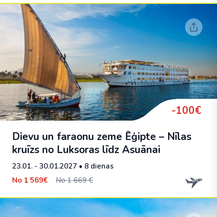
-100€
Dievu un faraonu zeme Ēģipte – Nīlas
kruīzs no Luksoras līdz Asuānai
23.01. - 30.01.2027
• 8 dienas
No
1 569€
No 1 669 €