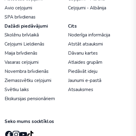
Avio ceļojumi
Ceļojumi - Albānija
SPA brīvdienas
Dažādi piedāvājumi
Cits
Skolēnu brīvlaikā
Noderīga informācija
Ceļojumi Lieldienās
Atstāt atsauksmi
Maija brīvdienās
Dāvanu kartes
Vasaras ceļojumi
Atlaides grupām
Novembra brīvdienās
Piedāvāt ideju
Ziemassvētku ceļojumi
Jaunumi e-pastā
Svētku laiks
Atsauksmes
Ekskursijas pensionāriem
Seko mums socktīklos