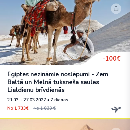
-100€
Ēgiptes nezināmie noslēpumi - Zem
Baltā un Melnā tuksneša saules
Lieldienu brīvdienās
21.03. - 27.03.2027
• 7 dienas
No
1 733€
No 1 833 €