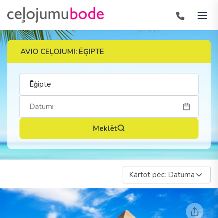
AVIO CEĻOJUMI: ĒĢIPTE
Meklēt
Kārtot pēc: Datuma