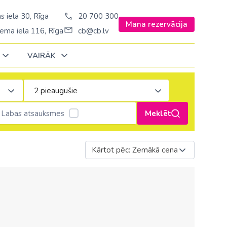
s iela 30, Rīga
20 700 300
Mana rezervācija
ema iela 116, Rīga
cb@cb.lv
VAIRĀK
Decembrī
Decembrī
Decembrī
Janvārī
Janvārī
Janvārī
Labas atsauksmes
Meklēt
Amerika
Amerika
Šveice
Stambulā)
Argentīna
Kārtot pēc: Zemākā cena
Turcija
š. Stambulā/
ASV
Ungārija
ēš. Stambulā)
Brazīlija
Vācija
sēš. Stambulā)
Dominikānas republika
Zviedrija
Kanāda