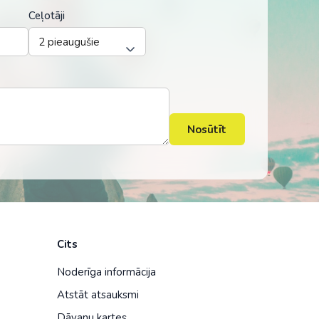
Ceļotāji
Nosūtīt
Cits
Noderīga informācija
Atstāt atsauksmi
Dāvanu kartes