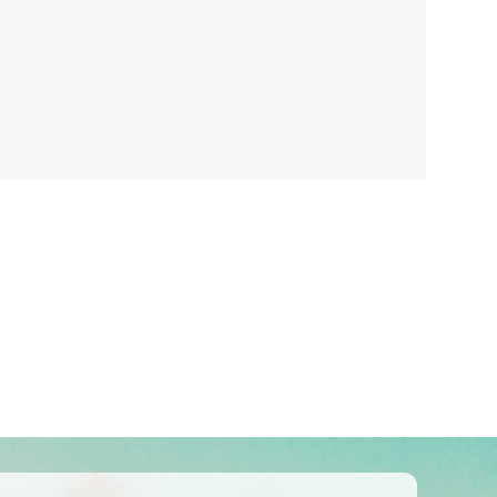
Kolumbija
Kostarika
Meksika
Panama