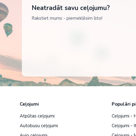
Neatradāt savu ceļojumu?
Rakstiet mums - piemeklēsim īsto!
Ceļojumi
Populāri p
Atpūtas ceļojumi
Ceļojumi - 
Autobusu ceļojumi
Ceļojumi - It
Avio ceļojumi
Ceļojumi - 