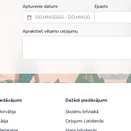
Malaizija
Aptuvenie datumi
Epasts
Nepāla
Omāna
Aprakstiet vēlamo ceļojumu
Saūda Arābija
Singapūra
Šrilanka
Tadžikistāna
Taizeme
Uzbekistāna
iedāvājumi
Dažādi piedāvājumi
Vjetnama
Horvātija
Skolēnu brīvlaikā
ālija
Ceļojumi Lieldienās
Melnkalne
Maija brīvdienās