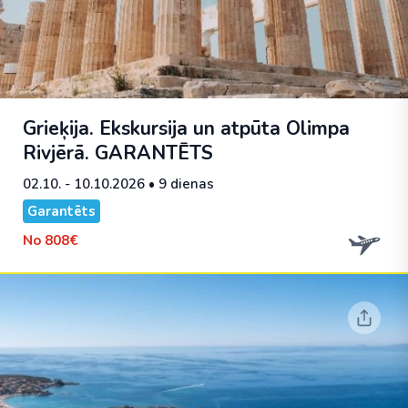
Grieķija. Ekskursija un atpūta Olimpa
Rivjērā.
GARANTĒTS
02.10. - 10.10.2026
• 9 dienas
Garantēts
No
808€