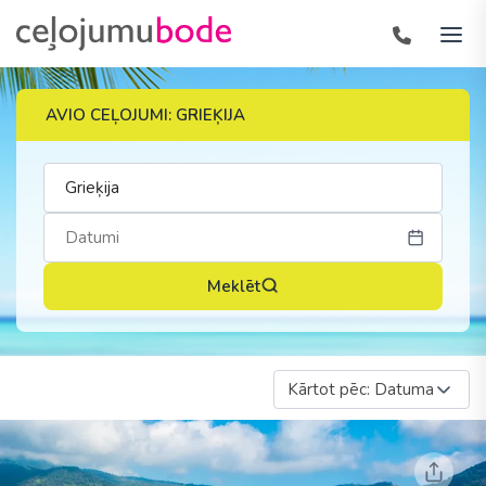
AVIO CEĻOJUMI: GRIEĶIJA
Meklēt
Kārtot pēc: Datuma