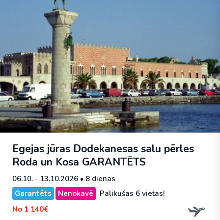
Egejas jūras Dodekanesas salu pērles
Roda un Kosa
GARANTĒTS
06.10. - 13.10.2026
• 8 dienas
Garantēts
Nenokavē
Palikušas 6 vietas!
No
1 140€