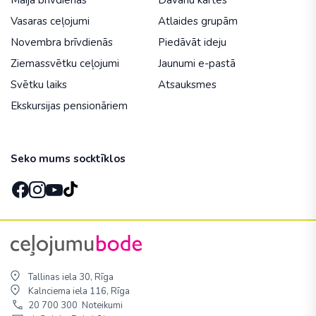
Maija brīvdienās
Dāvanu kartes
Vasaras ceļojumi
Atlaides grupām
Novembra brīvdienās
Piedāvāt ideju
Ziemassvētku ceļojumi
Jaunumi e-pastā
Svētku laiks
Atsauksmes
Ekskursijas pensionāriem
Seko mums socktīklos
Tallinas iela 30, Rīga
Kalnciema iela 116, Rīga
20 700 300
Noteikumi