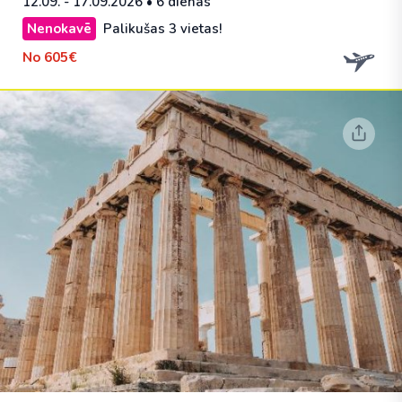
12.09. - 17.09.2026
• 6 dienas
Nenokavē
Palikušas 3 vietas!
No
605€