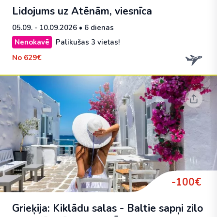
Lidojums uz Atēnām, viesnīca
05.09. - 10.09.2026
• 6 dienas
Nenokavē
Palikušas 3 vietas!
No
629€
-100€
Grieķija: Kiklādu salas - Baltie sapņi zilo