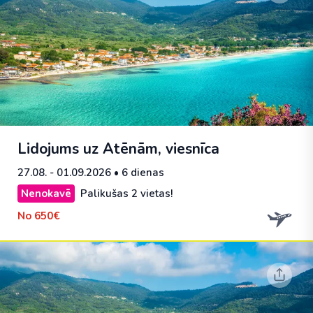
Lidojums uz Atēnām, viesnīca
27.08. - 01.09.2026
• 6 dienas
Nenokavē
Palikušas 2 vietas!
No
650€