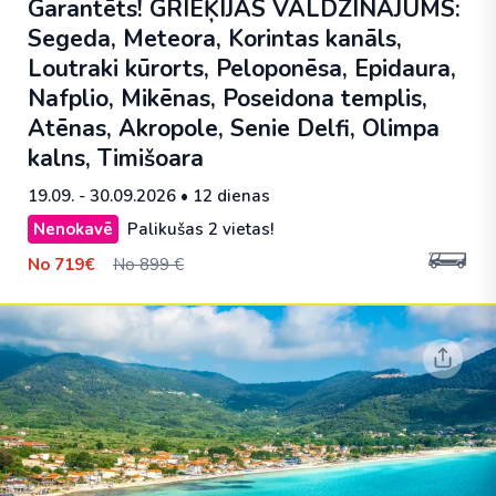
Garantēts! GRIEĶIJAS VALDZINĀJUMS:
Segeda, Meteora, Korintas kanāls,
Loutraki kūrorts, Peloponēsa, Epidaura,
Nafplio, Mikēnas, Poseidona templis,
Atēnas, Akropole, Senie Delfi, Olimpa
kalns, Timišoara
19.09. - 30.09.2026
• 12 dienas
Nenokavē
Palikušas 2 vietas!
No
719€
No 899 €