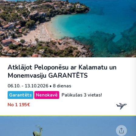
Atklājot Peloponēsu ar Kalamatu un
Monemvasiju
GARANTĒTS
06.10. - 13.10.2026
• 8 dienas
Garantēts
Nenokavē
Palikušas 3 vietas!
No
1 195€