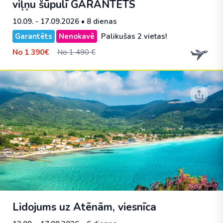
viļņu šūpulī
GARANTĒTS
10.09. - 17.09.2026
• 8 dienas
Garantēts
Nenokavē
Palikušas 2 vietas!
No
1 390€
No 1 490 €
Lidojums uz Atēnām, viesnīca