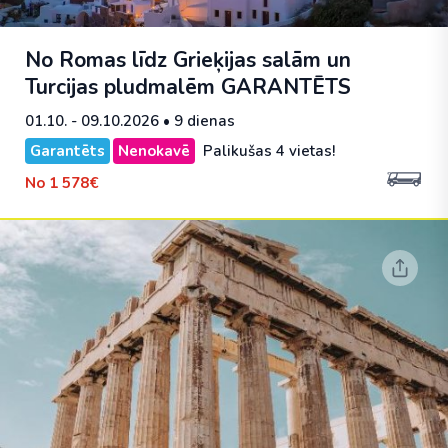
No Romas līdz Grieķijas salām un
Turcijas pludmalēm
GARANTĒTS
01.10. - 09.10.2026
• 9 dienas
Garantēts
Nenokavē
Palikušas 4 vietas!
No
1 578€