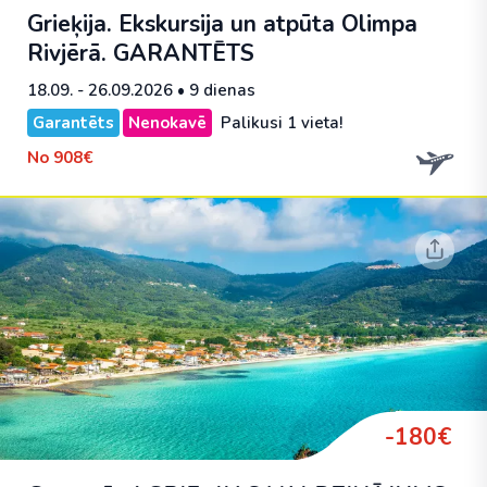
Grieķija. Ekskursija un atpūta Olimpa
Rivjērā.
GARANTĒTS
18.09. - 26.09.2026
• 9 dienas
Garantēts
Nenokavē
Palikusi 1 vieta!
No
908€
-180€