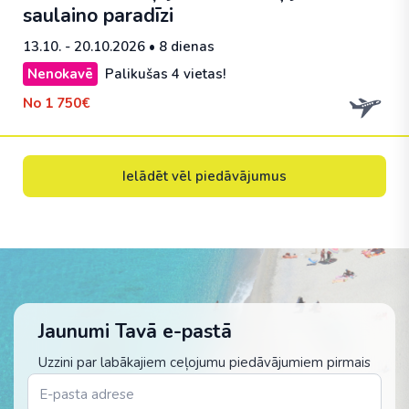
saulaino paradīzi
13.10. - 20.10.2026
• 8 dienas
Nenokavē
Palikušas 4 vietas!
No
1 750€
Ielādēt vēl piedāvājumus
Jaunumi Tavā e-pastā
Uzzini par labākajiem ceļojumu piedāvājumiem pirmais