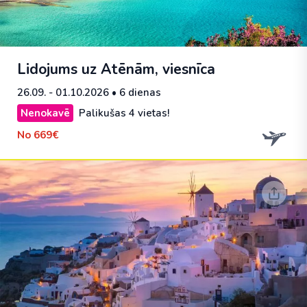
Lidojums uz Atēnām, viesnīca
26.09. - 01.10.2026
• 6 dienas
Nenokavē
Palikušas 4 vietas!
No
669€