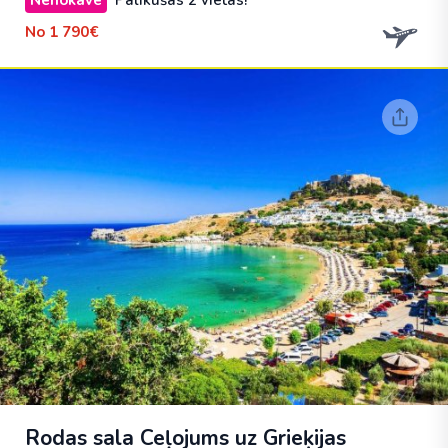
Nenokavē
Palikušas 2 vietas!
No
1 790€
Rodas sala Ceļojums uz Grieķijas