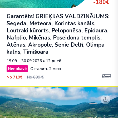
-180€
Garantēts! GRIEĶIJAS VALDZINĀJUMS:
Segeda, Meteora, Korintas kanāls,
Loutraki kūrorts, Peloponēsa, Epidaura,
Nafplio, Mikēnas, Poseidona templis,
Atēnas, Akropole, Senie Delfi, Olimpa
kalns, Timišoara
19.09. - 30.09.2026
• 12 дней
Nenokavē
Осталить 2 мест!
No
719€
No 899 €