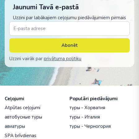
Jaunumi Tavā e-pastā
Uzzini par labākajiem ceļojumu piedāvājumiem pirmais
Abonēt
Uzzini vairāk par
privātuma politiku
Ceļojumi
Populāri piedāvājumi
Atpūtas ceļojumi
туры - Хорватия
автобусные туры
туры - Италия
авиатуры
туры - Черногория
SPA brīvdienas