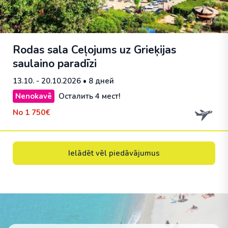
Rodas sala Ceļojums uz Grieķijas
saulaino paradīzi
13.10. - 20.10.2026
• 8 дней
Nenokavē
Осталить 4 мест!
No
1 750€
Ielādēt vēl piedāvājumus