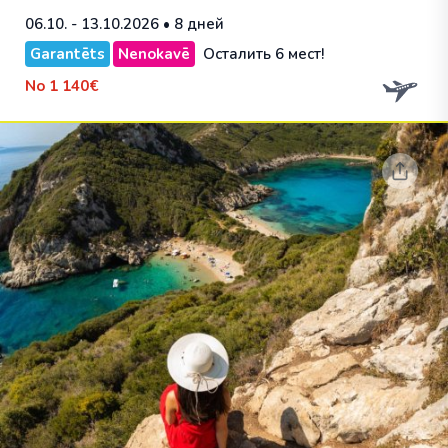
06.10. - 13.10.2026
• 8 дней
Garantēts
Nenokavē
Осталить 6 мест!
No
1 140€