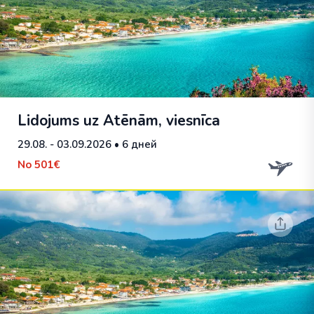
Lidojums uz Atēnām, viesnīca
29.08. - 03.09.2026
• 6 дней
No
501€