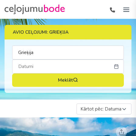
AVIO CEĻOJUMI: GRIEĶIJA
Meklēt
Kārtot pēc: Datuma