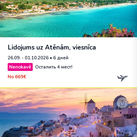
Lidojums uz Atēnām, viesnīca
26.09. - 01.10.2026
• 6 дней
Nenokavē
Осталить 4 мест!
No
669€