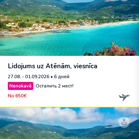
Lidojums uz Atēnām, viesnīca
27.08. - 01.09.2026
• 6 дней
Nenokavē
Осталить 2 мест!
No
650€