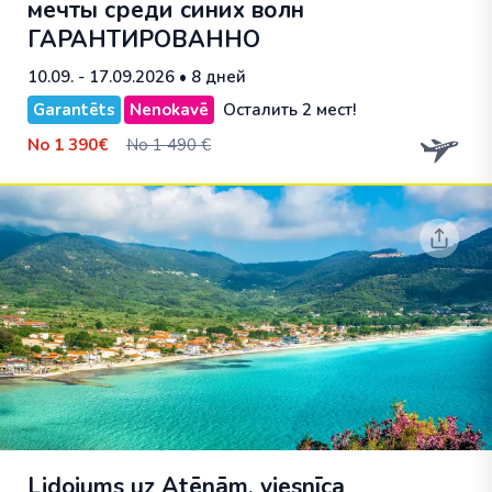
мечты среди синих волн
ГАРАНТИРОВАННО
10.09. - 17.09.2026
• 8 дней
Garantēts
Nenokavē
Осталить 2 мест!
No
1 390€
No 1 490 €
Lidojums uz Atēnām, viesnīca