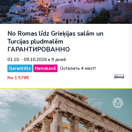
No Romas līdz Grieķijas salām un
Turcijas pludmalēm
ГАРАНТИРОВАННО
01.10. - 09.10.2026
• 9 дней
Garantēts
Nenokavē
Осталить 4 мест!
No
1 578€