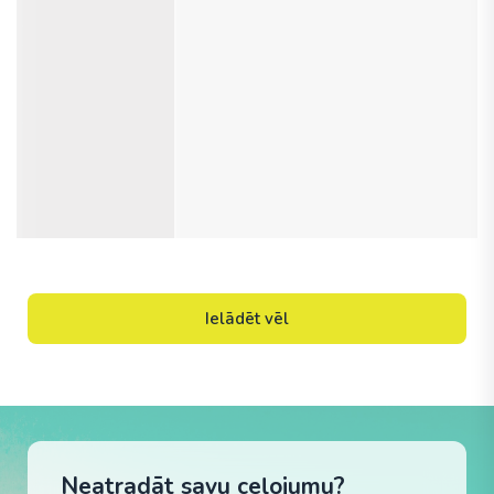
Ielādēt vēl
Neatradāt savu ceļojumu?