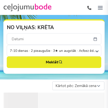
NO VIĻŅAS: KRĒTA
7-10 dienas · 2 pieaugušie · 3★ un augstāk · Ar/bez ēdināšanas
Meklēt
Kārtot pēc: Zemākā cena