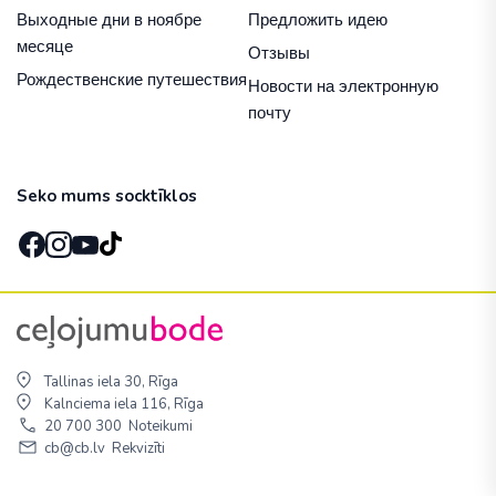
Выходные дни в ноябре
Предложить идею
месяце
Отзывы
Рождественские путешествия
Новости на электронную
почту
Seko mums socktīklos
Tallinas iela 30, Rīga
Kalnciema iela 116, Rīga
20 700 300
Noteikumi
cb@cb.lv
Rekvizīti