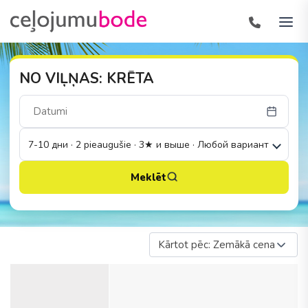
NO VIĻŅAS: KRĒTA
7-10 дни · 2 pieaugušie · 3★ и выше · Любой вариант
Meklēt
Kārtot pēc: Zemākā cena