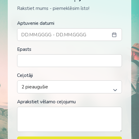
Rakstiet mums - piemeklēsim īsto!
Aptuvenie datumi
Epasts
Ceļotāji
Aprakstiet vēlamo ceļojumu