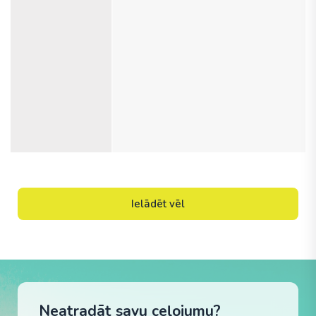
Ielādēt vēl
Neatradāt savu ceļojumu?