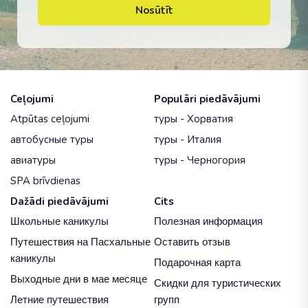
Nosūtīt
Ceļojumi
Populāri piedāvājumi
Atpūtas ceļojumi
туры - Хорватия
автобусные туры
туры - Италия
авиатуры
туры - Черногория
SPA brīvdienas
Dažādi piedāvājumi
Cits
Школьные каникулы
Полезная информация
Путешествия на Пасхальные
Оставить отзыв
каникулы
Подарочная карта
Выходные дни в мае месяце
Скидки для туристических
Летние путешествия
групп