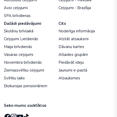
Autobusu ceļojumi
Ceļojumi - Meksika
Avio ceļojumi
Ceļojumi - Brazīlija
SPA brīvdienas
Dažādi piedāvājumi
Cits
Skolēnu brīvlaikā
Noderīga informācija
Ceļojumi Lieldienās
Atstāt atsauksmi
Maija brīvdienās
Dāvanu kartes
Vasaras ceļojumi
Atlaides grupām
Novembra brīvdienās
Piedāvāt ideju
Ziemassvētku ceļojumi
Jaunumi e-pastā
Svētku laiks
Atsauksmes
Ekskursijas pensionāriem
Seko mums socktīklos