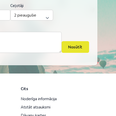
Ceļotāji
Nosūtīt
Cits
Noderīga informācija
Atstāt atsauksmi
Dāvanu kartes