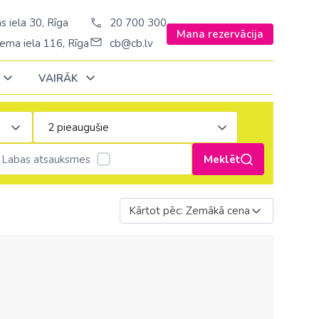
s iela 30, Rīga
20 700 300
Mana rezervācija
ema iela 116, Rīga
cb@cb.lv
VAIRĀK
Decembrī
Decembrī
Decembrī
Janvārī
Janvārī
Janvārī
Labas atsauksmes
Meklēt
Amerika
Amerika
Ungārija
Stambulā)
Argentīna
Kārtot pēc: Zemākā cena
Vācija
š. Stambulā/
ASV
Zviedrija
ēš. Stambulā)
Brazīlija
sēš. Stambulā)
Dominikānas republika
Kanāda