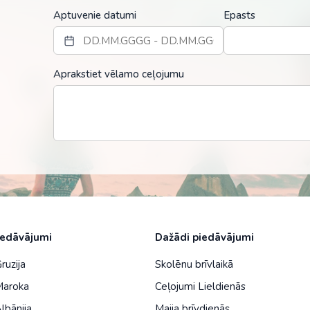
Malaizija
Aptuvenie datumi
Epasts
Nepāla
Omāna
Aprakstiet vēlamo ceļojumu
Saūda Arābija
Singapūra
Šrilanka
Tadžikistāna
Taizeme
Uzbekistāna
iedāvājumi
Dažādi piedāvājumi
Vjetnama
ruzija
Skolēnu brīvlaikā
Maroka
Ceļojumi Lieldienās
lbānija
Maija brīvdienās