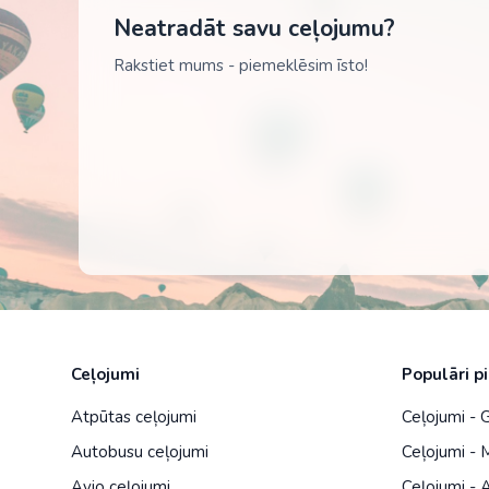
Neatradāt savu ceļojumu?
Rakstiet mums - piemeklēsim īsto!
Ceļojumi
Populāri p
Atpūtas ceļojumi
Ceļojumi - G
Autobusu ceļojumi
Ceļojumi - 
Avio ceļojumi
Ceļojumi - A