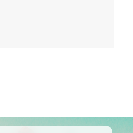
Kolumbija
Kostarika
Meksika
Panama