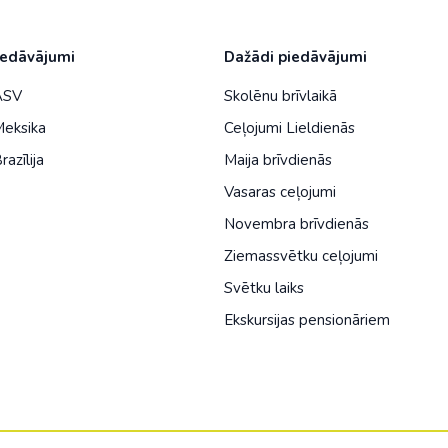
Malaizija
Nepāla
iedāvājumi
Dažādi piedāvājumi
Omāna
 ASV
Skolēnu brīvlaikā
Meksika
Ceļojumi Lieldienās
Saūda Arābija
razīlija
Maija brīvdienās
Singapūra
Vasaras ceļojumi
Šrilanka
Novembra brīvdienās
Tadžikistāna
Ziemassvētku ceļojumi
Taizeme
Svētku laiks
Ekskursijas pensionāriem
Uzbekistāna
Vjetnama