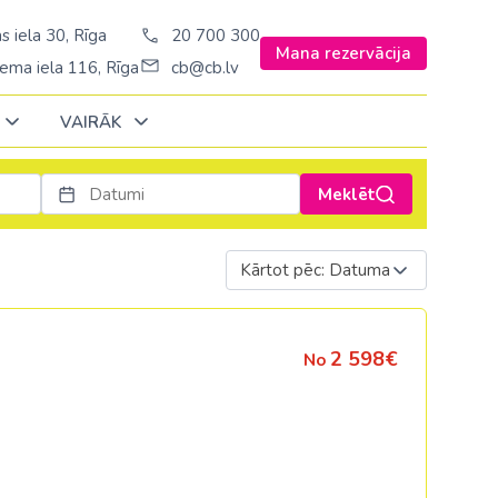
s iela 30, Rīga
20 700 300
Mana rezervācija
ema iela 116, Rīga
cb@cb.lv
VAIRĀK
Meklēt
Decembrī
Decembrī
Decembrī
Janvārī
Janvārī
Janvārī
Kārtot pēc: Datuma
Amerika
Amerika
Ungārija
Stambulā)
Argentīna
Vācija
2 598€
No
š. Stambulā/
ASV
Zviedrija
ēš. Stambulā)
Brazīlija
sēš. Stambulā)
Dominikānas republika
Kanāda