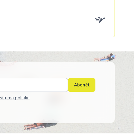
Kolumbija
Kostarika
Meksika
Panama
Abonēt
vātuma politiku