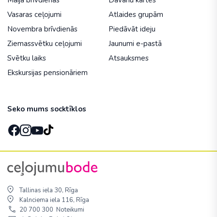
Maija brīvdienās
Dāvanu kartes
Vasaras ceļojumi
Atlaides grupām
Novembra brīvdienās
Piedāvāt ideju
Ziemassvētku ceļojumi
Jaunumi e-pastā
Svētku laiks
Atsauksmes
Ekskursijas pensionāriem
Seko mums socktīklos
Tallinas iela 30, Rīga
Kalnciema iela 116, Rīga
20 700 300
Noteikumi