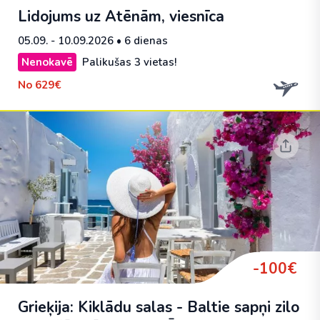
Lidojums uz Atēnām, viesnīca
05.09. - 10.09.2026
• 6 dienas
Nenokavē
Palikušas 3 vietas!
No
629€
-100€
Grieķija: Kiklādu salas - Baltie sapņi zilo