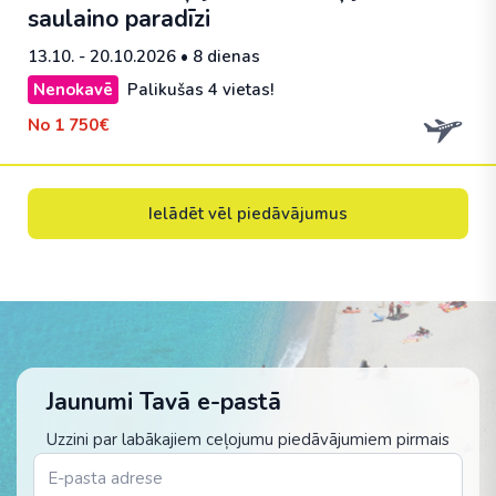
saulaino paradīzi
13.10. - 20.10.2026
• 8 dienas
Nenokavē
Palikušas 4 vietas!
No
1 750€
Ielādēt vēl piedāvājumus
Jaunumi Tavā e-pastā
Uzzini par labākajiem ceļojumu piedāvājumiem pirmais