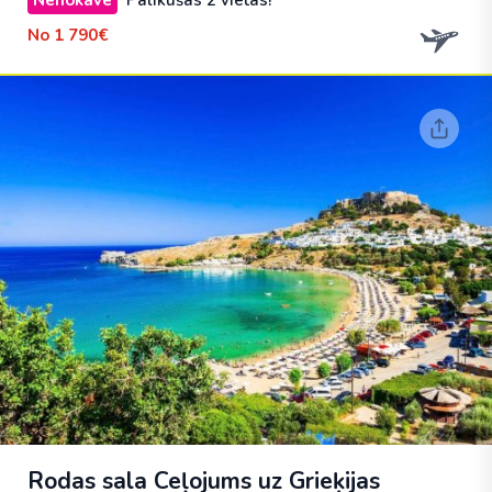
Nenokavē
Palikušas 2 vietas!
No
1 790€
Rodas sala Ceļojums uz Grieķijas