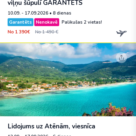
viļņu šūpulī
GARANTĒTS
10.09. - 17.09.2026
• 8 dienas
Garantēts
Nenokavē
Palikušas 2 vietas!
No
1 390€
No 1 490 €
Lidojums uz Atēnām, viesnīca