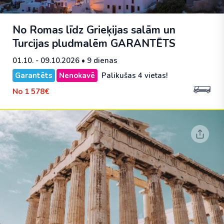
No Romas līdz Grieķijas salām un
Turcijas pludmalēm
GARANTĒTS
01.10. - 09.10.2026
• 9 dienas
Garantēts
Nenokavē
Palikušas 4 vietas!
No
1 578€