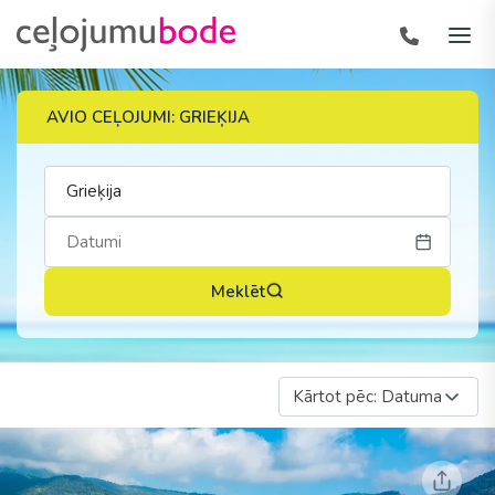
AVIO CEĻOJUMI: GRIEĶIJA
Meklēt
Kārtot pēc: Datuma