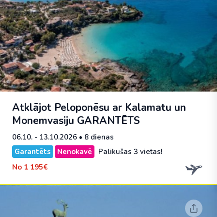
Atklājot Peloponēsu ar Kalamatu un
Monemvasiju
GARANTĒTS
06.10. - 13.10.2026
• 8 dienas
Garantēts
Nenokavē
Palikušas 3 vietas!
No
1 195€