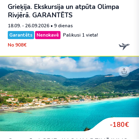
Grieķija. Ekskursija un atpūta Olimpa
Rivjērā.
GARANTĒTS
18.09. - 26.09.2026
• 9 dienas
Garantēts
Nenokavē
Palikusi 1 vieta!
No
908€
-180€