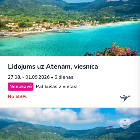
Lidojums uz Atēnām, viesnīca
27.08. - 01.09.2026
• 6 dienas
Nenokavē
Palikušas 2 vietas!
No
650€