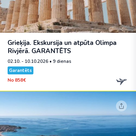
Grieķija. Ekskursija un atpūta Olimpa
Rivjērā.
GARANTĒTS
02.10. - 10.10.2026
• 9 dienas
Garantēts
No
858€