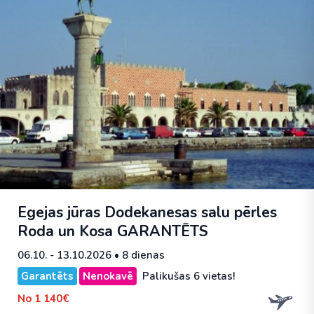
Egejas jūras Dodekanesas salu pērles
Roda un Kosa
GARANTĒTS
06.10. - 13.10.2026
• 8 dienas
Garantēts
Nenokavē
Palikušas 6 vietas!
No
1 140€