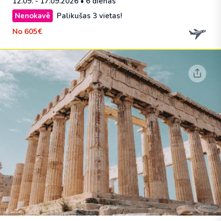
12.09. - 17.09.2026
• 6 dienas
Nenokavē
Palikušas 3 vietas!
No
605€