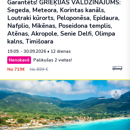
Garantēts! GRIEĶIJAS VALDZINĀJUMS:
Segeda, Meteora, Korintas kanāls,
Loutraki kūrorts, Peloponēsa, Epidaura,
Nafplio, Mikēnas, Poseidona templis,
Atēnas, Akropole, Senie Delfi, Olimpa
kalns, Timišoara
19.09. - 30.09.2026
• 12 dienas
Nenokavē
Palikušas 2 vietas!
No
719€
No 899 €