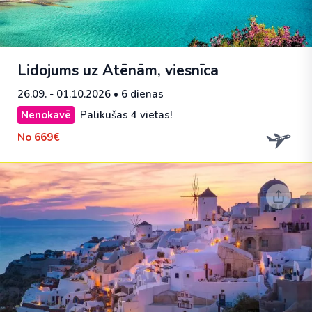
Lidojums uz Atēnām, viesnīca
26.09. - 01.10.2026
• 6 dienas
Nenokavē
Palikušas 4 vietas!
No
669€